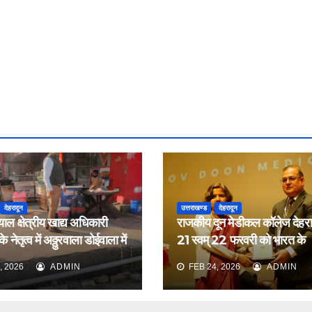
देहरादून
उत्तराखण्ड
देहरादून
याल क्षेत्रीय खाद्य अधिकारी
राजकीय दून मेडीकल कॉलेज देहरादू
 नेतृत्व में अठ्ठुरवाला डोईवाला में
21 स्वम् 22 फरवरी को भारत के
ीक्षण किया
नेफ्रोलॉजिस्ट द्वारा आयोजित वार्ष
, 2026
ADMIN
FEB 24, 2026
ADMIN
सम्मेलन