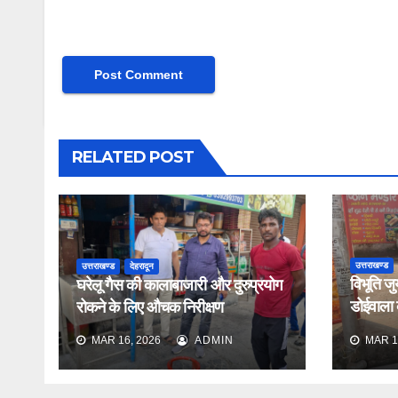
RELATED POST
उत्तराखण्ड
उत्तराखण्ड
देहरादून
विभूति जु
घरेलू गैस की कालाबाजारी और दुरुप्रयोग
डोईवाला के
रोकने के लिए औचक निरीक्षण
औचक निर
MAR 16, 2026
ADMIN
MAR 1