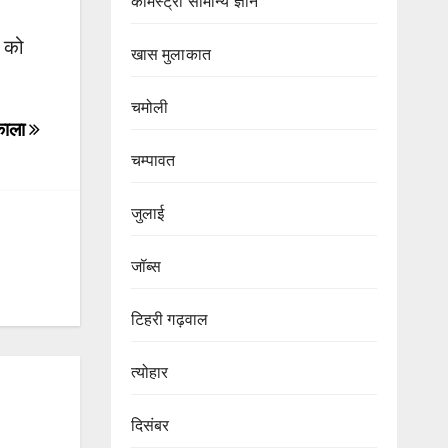
केमिस्ट्री सामान्य ज्ञान
 को
खास मुलाकात
चमोली
िकाला
चम्पावत
जुलाई
जॉब्स
टिहरी गढ़वाल
त्योहार
दिसंबर