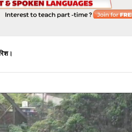
ारिश।