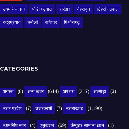
उधमसिंघ नगर
पौड़ी गढ़वाल
हरिद्वार
देहरादून
टिहरी गढ़वाल
रुद्रप्रयाग
चमोली
बागेश्वर
पिथौरागढ़
CATEGORIES
अगस्त
(8)
अन्य खबर
(614)
अपराध
(217)
अल्मोड़ा
(3)
उत्तर प्रदेश
(7)
उत्तरकाशी
(7)
उत्तराखण्ड
(1,190)
उधमसिंघ नगर
(4)
एजुकेशन
(69)
कंप्यूटर सामान्य ज्ञान
(1)