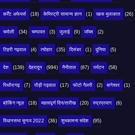
कर्रेंट अफेयर्स
(18)
केमिस्ट्री सामान्य ज्ञान
(1)
खास मुलाकात
(26)
चमोली
(34)
चम्पावत
(3)
जुलाई
(9)
जॉब्स
(2)
टिहरी गढ़वाल
(4)
त्योहार
(35)
दिसंबर
(1)
दुनिया
(5)
देश
(139)
देहरादून
(994)
नैनीताल
(87)
पर्यटन
(58)
पिथौरागढ़
(7)
पौड़ी गढ़वाल
(17)
फोटो गैलरी
(2)
बागेश्वर
(1)
ब्रेकिंग न्यूज़
(18)
महत्वपूर्ण दिन/तारीख
(20)
रुद्रप्रयाग
(6)
विधानसभा चुनाव 2022
(36)
शुभकामना संदेश
(95)