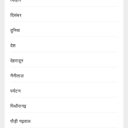
त्योहार
दिसंबर
दुनिया
देश
देहरादून
नैनीताल
पर्यटन
पिथौरागढ़
पौड़ी गढ़वाल