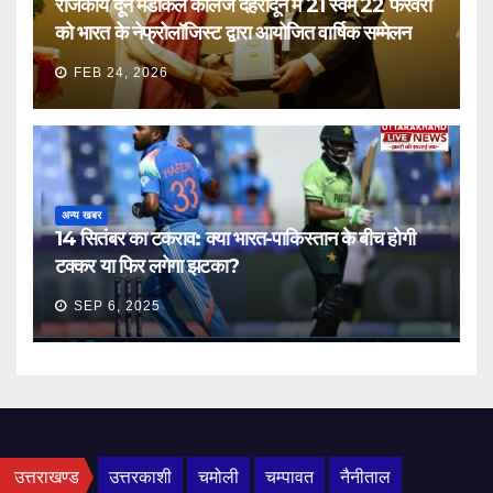
राजकीय दून मेडीकल कॉलेज देहरादून में 21 स्वम् 22 फरवरी
को भारत के नेफ्रोलॉजिस्ट द्वारा आयोजित वार्षिक सम्मेलन
FEB 24, 2026
अन्य खबर
14 सितंबर का टकराव: क्या भारत-पाकिस्तान के बीच होगी
टक्कर या फिर लगेगा झटका?
SEP 6, 2025
उत्तराखण्ड
उत्तरकाशी
चमोली
चम्पावत
नैनीताल