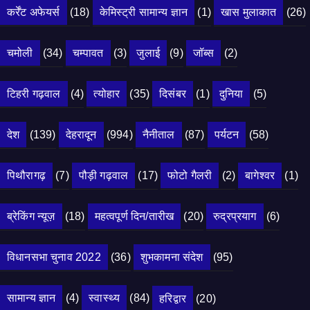
कर्रेंट अफेयर्स
(18)
केमिस्ट्री सामान्य ज्ञान
(1)
खास मुलाकात
(26)
चमोली
(34)
चम्पावत
(3)
जुलाई
(9)
जॉब्स
(2)
टिहरी गढ़वाल
(4)
त्योहार
(35)
दिसंबर
(1)
दुनिया
(5)
देश
(139)
देहरादून
(994)
नैनीताल
(87)
पर्यटन
(58)
पिथौरागढ़
(7)
पौड़ी गढ़वाल
(17)
फोटो गैलरी
(2)
बागेश्वर
(1)
ब्रेकिंग न्यूज़
(18)
महत्वपूर्ण दिन/तारीख
(20)
रुद्रप्रयाग
(6)
विधानसभा चुनाव 2022
(36)
शुभकामना संदेश
(95)
सामान्य ज्ञान
(4)
स्वास्थ्य
(84)
हरिद्वार
(20)