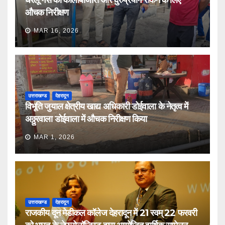
घरेलू गैस की कालाबाजारी और दुरुप्रयोग रोकने के लिए
औचक निरीक्षण
MAR 16, 2026
उत्तराखण्ड
देहरादून
विभूति जुयाल क्षेत्रीय खाद्य अधिकारी डोईवाला के नेतृत्व में
अठ्ठुरवाला डोईवाला में औचक निरीक्षण किया
MAR 1, 2026
उत्तराखण्ड
देहरादून
राजकीय दून मेडीकल कॉलेज देहरादून में 21 स्वम् 22 फरवरी