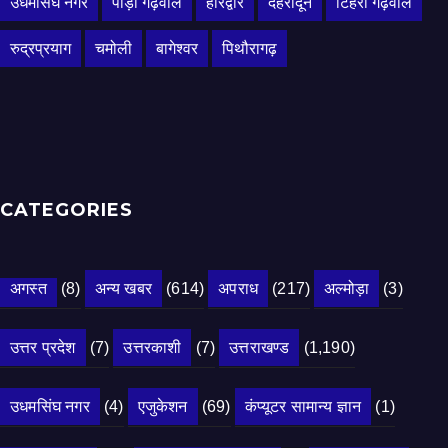
उधमसिंघ नगर
पौड़ी गढ़वाल
हरिद्वार
देहरादून
टिहरी गढ़वाल
रुद्रप्रयाग
चमोली
बागेश्वर
पिथौरागढ़
CATEGORIES
अगस्त
(8)
अन्य खबर
(614)
अपराध
(217)
अल्मोड़ा
(3)
उत्तर प्रदेश
(7)
उत्तरकाशी
(7)
उत्तराखण्ड
(1,190)
उधमसिंघ नगर
(4)
एजुकेशन
(69)
कंप्यूटर सामान्य ज्ञान
(1)