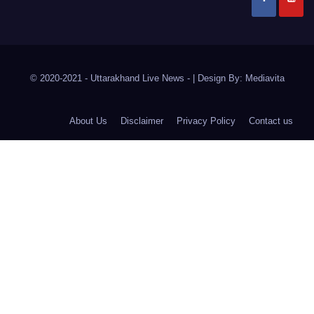
© 2020-2021
- Uttarakhand Live News -
|
Design By:
Mediavita
About Us
Disclaimer
Privacy Policy
Contact us