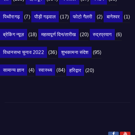
पिथौरागढ़
(7)
पौड़ी गढ़वाल
(17)
फोटो गैलरी
(2)
बागेश्वर
(1)
ब्रेकिंग न्यूज़
(18)
महत्वपूर्ण दिन/तारीख
(20)
रुद्रप्रयाग
(6)
विधानसभा चुनाव 2022
(36)
शुभकामना संदेश
(95)
सामान्य ज्ञान
(4)
स्वास्थ्य
(84)
हरिद्वार
(20)