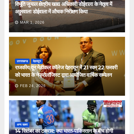
विभूति जुयाल क्षेत्रीय खाद्य अधिकारी डोईवाला के नेतृत्व में
अठ्ठुरवाला डोईवाला में औचक निरीक्षण किया
MAR 1, 2026
उत्तराखण्ड
देहरादून
राजकीय दून मेडीकल कॉलेज देहरादून में 21 स्वम् 22 फरवरी
को भारत के नेफ्रोलॉजिस्ट द्वारा आयोजित वार्षिक सम्मेलन
FEB 24, 2026
अन्य खबर
14 सितंबर का टकराव: क्या भारत-पाकिस्तान के बीच होगी