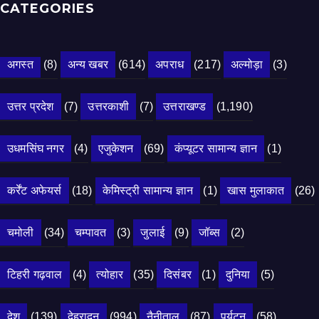
CATEGORIES
अगस्त
(8)
अन्य खबर
(614)
अपराध
(217)
अल्मोड़ा
(3)
उत्तर प्रदेश
(7)
उत्तरकाशी
(7)
उत्तराखण्ड
(1,190)
उधमसिंघ नगर
(4)
एजुकेशन
(69)
कंप्यूटर सामान्य ज्ञान
(1)
कर्रेंट अफेयर्स
(18)
केमिस्ट्री सामान्य ज्ञान
(1)
खास मुलाकात
(26)
चमोली
(34)
चम्पावत
(3)
जुलाई
(9)
जॉब्स
(2)
टिहरी गढ़वाल
(4)
त्योहार
(35)
दिसंबर
(1)
दुनिया
(5)
देश
(139)
देहरादून
(994)
नैनीताल
(87)
पर्यटन
(58)