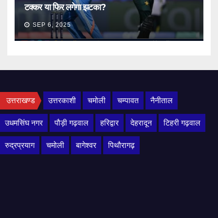
टक्कर या फिर लगेगा झटका?
SEP 6, 2025
उत्तराखण्ड
उत्तरकाशी
चमोली
चम्पावत
नैनीताल
उधमसिंघ नगर
पौड़ी गढ़वाल
हरिद्वार
देहरादून
टिहरी गढ़वाल
रुद्रप्रयाग
चमोली
बागेश्वर
पिथौरागढ़