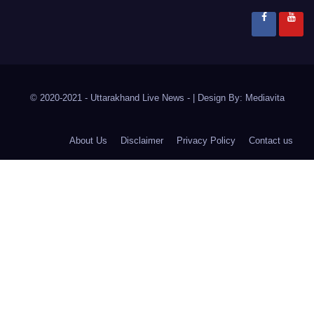
© 2020-2021
- Uttarakhand Live News -
|
Design By:
Mediavita
About Us
Disclaimer
Privacy Policy
Contact us