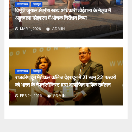
उत्तराखण्ड
देहरादून
विभूति जुयाल क्षेत्रीय खाद्य अधिकारी डोईवाला के नेतृत्व में
अठ्ठुरवाला डोईवाला में औचक निरीक्षण किया
MAR 1, 2026
ADMIN
उत्तराखण्ड
देहरादून
राजकीय दून मेडीकल कॉलेज देहरादून में 21 स्वम् 22 फरवरी
को भारत के नेफ्रोलॉजिस्ट द्वारा आयोजित वार्षिक सम्मेलन
FEB 24, 2026
ADMIN