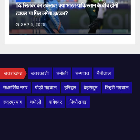
14 सितंबर का टकराव: क्या भारत-पाकिस्तान के बीच होगी
टक्कर या फिर लगेगा झटका?
SEP 6, 2025
उत्तराखण्ड
उत्तरकाशी
चमोली
चम्पावत
नैनीताल
उधमसिंघ नगर
पौड़ी गढ़वाल
हरिद्वार
देहरादून
टिहरी गढ़वाल
रुद्रप्रयाग
चमोली
बागेश्वर
पिथौरागढ़