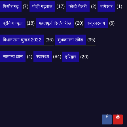
पिथौरागढ़
(7)
पौड़ी गढ़वाल
(17)
फोटो गैलरी
(2)
बागेश्वर
(1)
ब्रेकिंग न्यूज़
(18)
महत्वपूर्ण दिन/तारीख
(20)
रुद्रप्रयाग
(6)
विधानसभा चुनाव 2022
(36)
शुभकामना संदेश
(95)
सामान्य ज्ञान
(4)
स्वास्थ्य
(84)
हरिद्वार
(20)