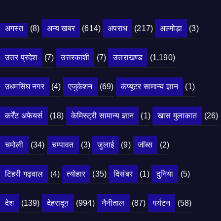
अगस्त
(8)
अन्य खबर
(614)
अपराध
(217)
अल्मोड़ा
(3)
उत्तर प्रदेश
(7)
उत्तरकाशी
(7)
उत्तराखण्ड
(1,190)
उधमसिंघ नगर
(4)
एजुकेशन
(69)
कंप्यूटर सामान्य ज्ञान
(1)
कर्रेंट अफेयर्स
(18)
केमिस्ट्री सामान्य ज्ञान
(1)
खास मुलाकात
(26)
चमोली
(34)
चम्पावत
(3)
जुलाई
(9)
जॉब्स
(2)
टिहरी गढ़वाल
(4)
त्योहार
(35)
दिसंबर
(1)
दुनिया
(5)
देश
(139)
देहरादून
(994)
नैनीताल
(87)
पर्यटन
(58)