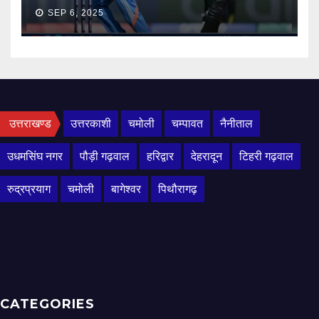
SEP 6, 2025
उत्तराखण्ड
उत्तरकाशी
चमोली
चम्पावत
नैनीताल
उधमसिंघ नगर
पौड़ी गढ़वाल
हरिद्वार
देहरादून
टिहरी गढ़वाल
रुद्रप्रयाग
चमोली
बागेश्वर
पिथौरागढ़
CATEGORIES