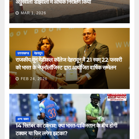
अठ्ठुरवाला डोईवाला में औचक निरीक्षण किया
MAR 1, 2026
उत्तराखण्ड
देहरादून
राजकीय दून मेडीकल कॉलेज देहरादून में 21 स्वम् 22 फरवरी
को भारत के नेफ्रोलॉजिस्ट द्वारा आयोजित वार्षिक सम्मेलन
FEB 24, 2026
अन्य खबर
14 सितंबर का टकराव: क्या भारत-पाकिस्तान के बीच होगी
टक्कर या फिर लगेगा झटका?