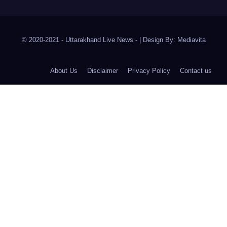
© 2020-2021
- Uttarakhand Live News -
|
Design By:
Mediavita
About Us
Disclaimer
Privacy Policy
Contact us