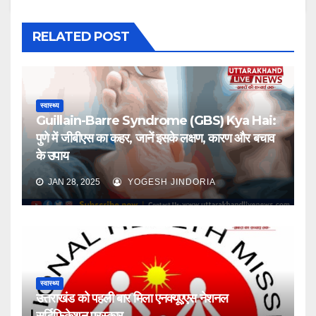
RELATED POST
स्वास्थ्य
Guillain-Barre Syndrome (GBS) Kya Hai:
पुणे में जीबीएस का कहर, जानें इसके लक्षण, कारण और बचाव
के उपाय
JAN 28, 2025
YOGESH JINDORIA
स्वास्थ्य
उत्तराखंड को पहली बार मिला एनक्यूएएस नेशनल