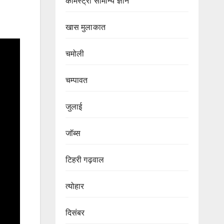
केमिस्ट्री सामान्य ज्ञान
खास मुलाकात
चमोली
चम्पावत
जुलाई
जॉब्स
टिहरी गढ़वाल
त्योहार
दिसंबर