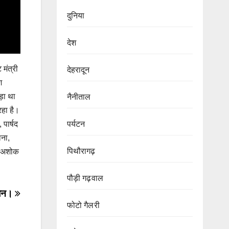
दुनिया
देश
 मंत्री
देहरादून
श
ड़ा था
नैनीताल
रहा है।
 पार्षद
पर्यटन
ाना,
पिथौरागढ़
र, अशोक
पौड़ी गढ़वाल
योजन।
फोटो गैलरी