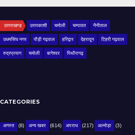
उत्तराखण्ड
उत्तरकाशी
चमोली
चम्पावत
नैनीताल
उधमसिंघ नगर
पौड़ी गढ़वाल
हरिद्वार
देहरादून
टिहरी गढ़वाल
रुद्रप्रयाग
चमोली
बागेश्वर
पिथौरागढ़
CATEGORIES
अगस्त
(8)
अन्य खबर
(614)
अपराध
(217)
अल्मोड़ा
(3)