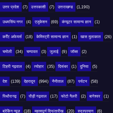
उत्तर प्रदेश
(7)
उत्तरकाशी
(7)
उत्तराखण्ड
(1,190)
उधमसिंघ नगर
(4)
एजुकेशन
(69)
कंप्यूटर सामान्य ज्ञान
(1)
कर्रेंट अफेयर्स
(18)
केमिस्ट्री सामान्य ज्ञान
(1)
खास मुलाकात
(26)
चमोली
(34)
चम्पावत
(3)
जुलाई
(9)
जॉब्स
(2)
टिहरी गढ़वाल
(4)
त्योहार
(35)
दिसंबर
(1)
दुनिया
(5)
देश
(139)
देहरादून
(994)
नैनीताल
(87)
पर्यटन
(58)
पिथौरागढ़
(7)
पौड़ी गढ़वाल
(17)
फोटो गैलरी
(2)
बागेश्वर
(1)
ब्रेकिंग न्यूज़
(18)
महत्वपूर्ण दिन/तारीख
(20)
रुद्रप्रयाग
(6)