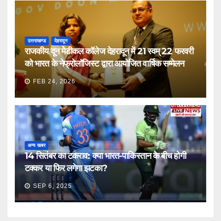
उत्तराखण्ड
देहरादून
राजकीय दून मेडीकल कॉलेज देहरादून में 21 स्वम् 22 फरवरी
को भारत के नेफ्रोलॉजिस्ट द्वारा आयोजित वार्षिक सम्मेलन
FEB 24, 2026
अन्य खबर
14 सितंबर का टकराव: क्या भारत-पाकिस्तान के बीच होगी
टक्कर या फिर लगेगा झटका?
SEP 6, 2025