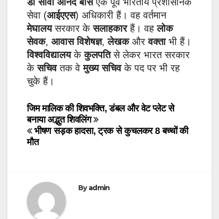
डॉ सीवी आनंद बोस
एक पूर्व भारतीय प्रशासनिक
सेवा (
आईएएस
) अधिकारी हैं। वह वर्तमान
मेघालय
सरकार के
सलाहकार
हैं। वह
लोक
सेवक
,
आवास विशेषज्ञ
,
लेखक
और
वक्ता
भी हैं।
विश्वविद्यालय
के
कुलपति
से लेकर भारत सरकार
के
सचिव
तक वे
मुख्य सचिव
के पद पर भी रह
चुके हैं।
Post
जिम मालिक की शिवभक्ति, डंबल और वेट प्लेट से
बनाया अद्भुत शिवलिंग
navigation
भीषण सड़क हादसा, ट्रक से कुचलकर 8 बच्चों की
मौत
By
admin