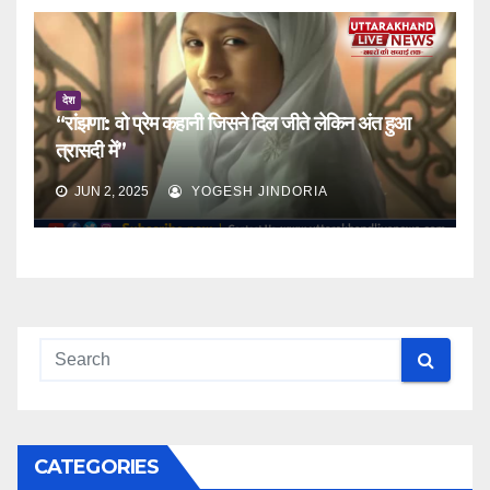
देश
“रांझणा: वो प्रेम कहानी जिसने दिल जीते लेकिन अंत हुआ
त्रासदी में”
JUN 2, 2025
YOGESH JINDORIA
CATEGORIES