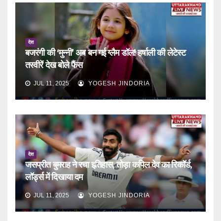
देश
बजरंगी की ‘मुन्नी’ अब बन गई ग्लैम डॉल! हर्षाली की लेटेस्ट
तस्वीरें देख बोले फैंस
JUL 11, 2025
YOGESH JINDORIA
देश
जसप्रीत बुमराह ने रचा इतिहास, तोड़ा कपिल देव का रिकॉर्ड,
लॉर्ड्स में दिखाया दम
JUL 11, 2025
YOGESH JINDORIA