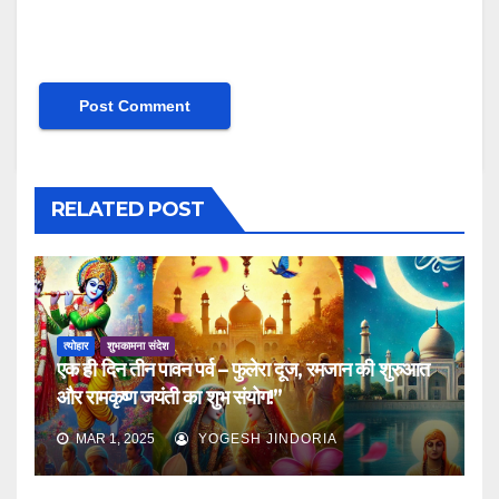
RELATED POST
त्योहार
शुभकामना संदेश
एक ही दिन तीन पावन पर्व – फुलेरा दूज, रमजान की शुरुआत
और रामकृष्ण जयंती का शुभ संयोग!”
MAR 1, 2025
YOGESH JINDORIA