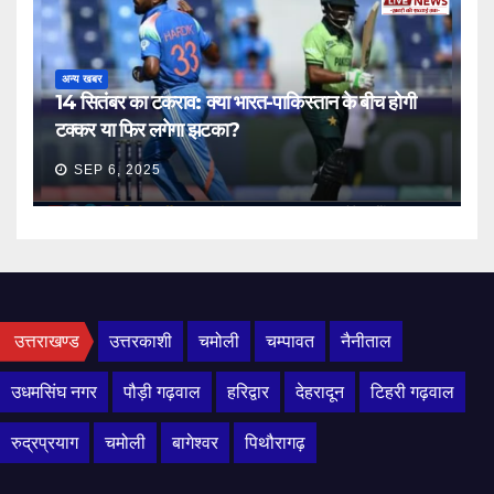
अन्य खबर
14 सितंबर का टकराव: क्या भारत-पाकिस्तान के बीच होगी
टक्कर या फिर लगेगा झटका?
SEP 6, 2025
उत्तराखण्ड
उत्तरकाशी
चमोली
चम्पावत
नैनीताल
उधमसिंघ नगर
पौड़ी गढ़वाल
हरिद्वार
देहरादून
टिहरी गढ़वाल
रुद्रप्रयाग
चमोली
बागेश्वर
पिथौरागढ़