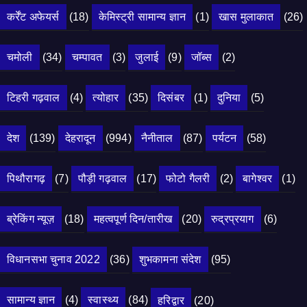
कर्रेंट अफेयर्स
(18)
केमिस्ट्री सामान्य ज्ञान
(1)
खास मुलाकात
(26)
चमोली
(34)
चम्पावत
(3)
जुलाई
(9)
जॉब्स
(2)
टिहरी गढ़वाल
(4)
त्योहार
(35)
दिसंबर
(1)
दुनिया
(5)
देश
(139)
देहरादून
(994)
नैनीताल
(87)
पर्यटन
(58)
पिथौरागढ़
(7)
पौड़ी गढ़वाल
(17)
फोटो गैलरी
(2)
बागेश्वर
(1)
ब्रेकिंग न्यूज़
(18)
महत्वपूर्ण दिन/तारीख
(20)
रुद्रप्रयाग
(6)
विधानसभा चुनाव 2022
(36)
शुभकामना संदेश
(95)
सामान्य ज्ञान
(4)
स्वास्थ्य
(84)
हरिद्वार
(20)