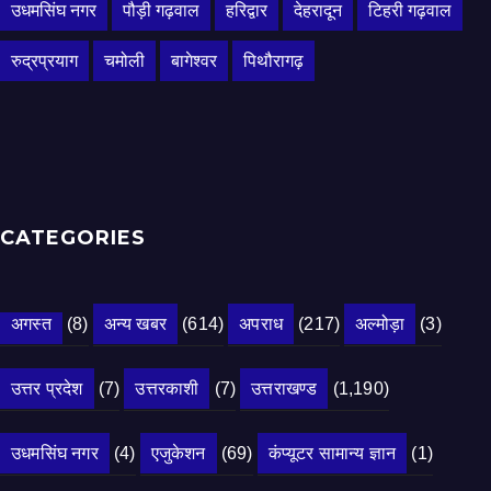
उधमसिंघ नगर
पौड़ी गढ़वाल
हरिद्वार
देहरादून
टिहरी गढ़वाल
रुद्रप्रयाग
चमोली
बागेश्वर
पिथौरागढ़
CATEGORIES
अगस्त
(8)
अन्य खबर
(614)
अपराध
(217)
अल्मोड़ा
(3)
उत्तर प्रदेश
(7)
उत्तरकाशी
(7)
उत्तराखण्ड
(1,190)
उधमसिंघ नगर
(4)
एजुकेशन
(69)
कंप्यूटर सामान्य ज्ञान
(1)