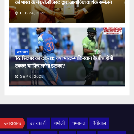
को भारत के नेफ्रोलॉजिस्ट द्वारा आयोजित वार्षिक सम्मेलन
FEB 24, 2026
अन्य खबर
14 सितंबर का टकराव: क्या भारत-पाकिस्तान के बीच होगी
टक्कर या फिर लगेगा झटका?
SEP 6, 2025
उत्तराखण्ड
उत्तरकाशी
चमोली
चम्पावत
नैनीताल