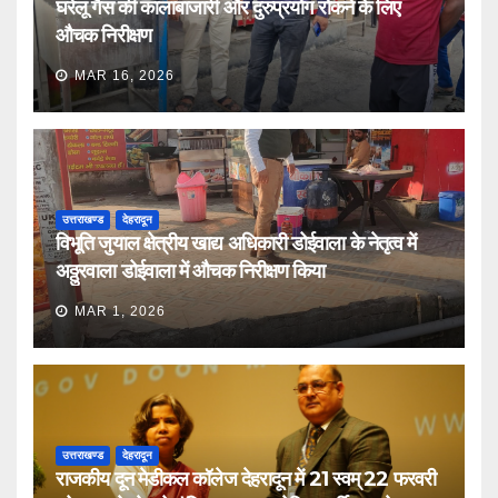
घरेलू गैस की कालाबाजारी और दुरुप्रयोग रोकने के लिए
औचक निरीक्षण
MAR 16, 2026
उत्तराखण्ड
देहरादून
विभूति जुयाल क्षेत्रीय खाद्य अधिकारी डोईवाला के नेतृत्व में
अठ्ठुरवाला डोईवाला में औचक निरीक्षण किया
MAR 1, 2026
उत्तराखण्ड
देहरादून
राजकीय दून मेडीकल कॉलेज देहरादून में 21 स्वम् 22 फरवरी