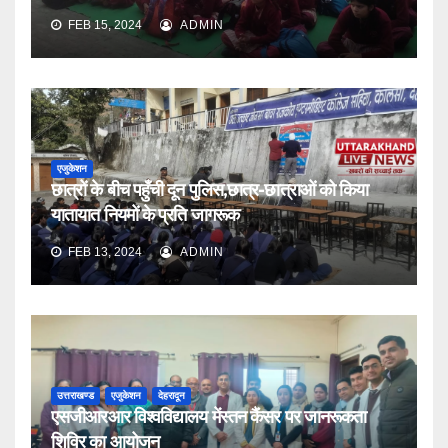
FEB 15, 2024
ADMIN
एजुकेशन
छात्रों के बीच पहुँची दून पुलिस,छात्र-छात्राओं को किया
यातायात नियमों के प्रति जागरूक
FEB 13, 2024
ADMIN
उत्तराखण्ड
एजुकेशन
देहरादून
एसजीआरआर विश्वविद्यालय मेंस्तन कैंसर पर जानरूकता
शिविर का आयोजन