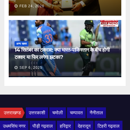
FEB 24, 2026
अन्य खबर
14 सितंबर का टकराव: क्या भारत-पाकिस्तान के बीच होगी
टक्कर या फिर लगेगा झटका?
SEP 6, 2025
उत्तराखण्ड
उत्तरकाशी
चमोली
चम्पावत
नैनीताल
उधमसिंघ नगर
पौड़ी गढ़वाल
हरिद्वार
देहरादून
टिहरी गढ़वाल