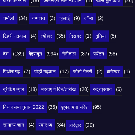
कर्रेंट अफेयर्स
(18)
केमिस्ट्री सामान्य ज्ञान
(1)
खास मुलाकात
(26)
चमोली
(34)
चम्पावत
(3)
जुलाई
(9)
जॉब्स
(2)
टिहरी गढ़वाल
(4)
त्योहार
(35)
दिसंबर
(1)
दुनिया
(5)
देश
(139)
देहरादून
(994)
नैनीताल
(87)
पर्यटन
(58)
पिथौरागढ़
(7)
पौड़ी गढ़वाल
(17)
फोटो गैलरी
(2)
बागेश्वर
(1)
ब्रेकिंग न्यूज़
(18)
महत्वपूर्ण दिन/तारीख
(20)
रुद्रप्रयाग
(6)
विधानसभा चुनाव 2022
(36)
शुभकामना संदेश
(95)
सामान्य ज्ञान
(4)
स्वास्थ्य
(84)
हरिद्वार
(20)