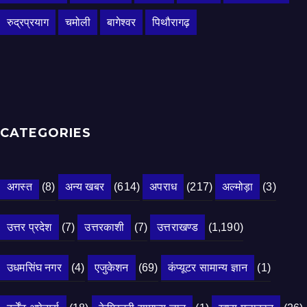
रुद्रप्रयाग
चमोली
बागेश्वर
पिथौरागढ़
CATEGORIES
अगस्त
(8)
अन्य खबर
(614)
अपराध
(217)
अल्मोड़ा
(3)
उत्तर प्रदेश
(7)
उत्तरकाशी
(7)
उत्तराखण्ड
(1,190)
उधमसिंघ नगर
(4)
एजुकेशन
(69)
कंप्यूटर सामान्य ज्ञान
(1)