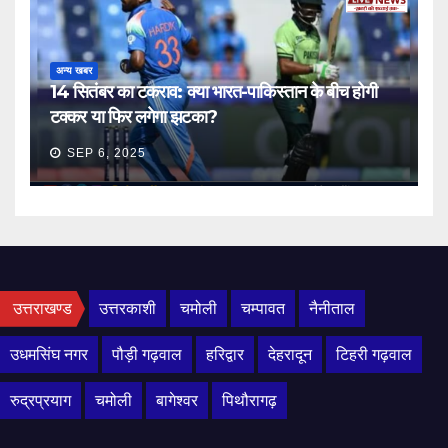
अन्य खबर
14 सितंबर का टकराव: क्या भारत-पाकिस्तान के बीच होगी
टक्कर या फिर लगेगा झटका?
SEP 6, 2025
उत्तराखण्ड
उत्तरकाशी
चमोली
चम्पावत
नैनीताल
उधमसिंघ नगर
पौड़ी गढ़वाल
हरिद्वार
देहरादून
टिहरी गढ़वाल
रुद्रप्रयाग
चमोली
बागेश्वर
पिथौरागढ़