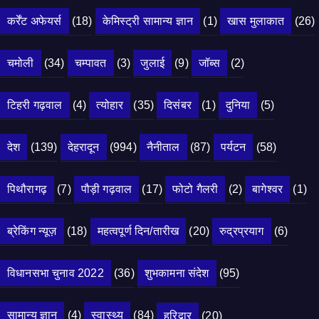
कर्रेंट अफेयर्स
(18)
केमिस्ट्री सामान्य ज्ञान
(1)
खास मुलाकात
(26)
चमोली
(34)
चम्पावत
(3)
जुलाई
(9)
जॉब्स
(2)
टिहरी गढ़वाल
(4)
त्योहार
(35)
दिसंबर
(1)
दुनिया
(5)
देश
(139)
देहरादून
(994)
नैनीताल
(87)
पर्यटन
(58)
पिथौरागढ़
(7)
पौड़ी गढ़वाल
(17)
फोटो गैलरी
(2)
बागेश्वर
(1)
ब्रेकिंग न्यूज़
(18)
महत्वपूर्ण दिन/तारीख
(20)
रुद्रप्रयाग
(6)
विधानसभा चुनाव 2022
(36)
शुभकामना संदेश
(95)
सामान्य ज्ञान
(4)
स्वास्थ्य
(84)
हरिद्वार
(20)