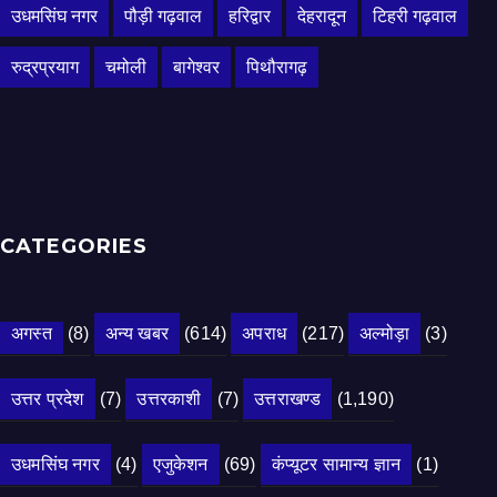
उधमसिंघ नगर
पौड़ी गढ़वाल
हरिद्वार
देहरादून
टिहरी गढ़वाल
रुद्रप्रयाग
चमोली
बागेश्वर
पिथौरागढ़
CATEGORIES
अगस्त
(8)
अन्य खबर
(614)
अपराध
(217)
अल्मोड़ा
(3)
उत्तर प्रदेश
(7)
उत्तरकाशी
(7)
उत्तराखण्ड
(1,190)
उधमसिंघ नगर
(4)
एजुकेशन
(69)
कंप्यूटर सामान्य ज्ञान
(1)