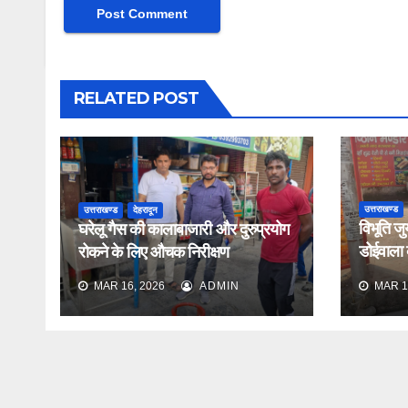
RELATED POST
उत्तराखण्ड
उत्तराखण्ड
देहरादून
विभूति जु
घरेलू गैस की कालाबाजारी और दुरुप्रयोग
डोईवाला के
रोकने के लिए औचक निरीक्षण
औचक निर
MAR 16, 2026
ADMIN
MAR 1