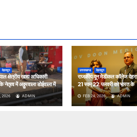
देहरादून
उत्तराखण्ड
देहरादून
याल क्षेत्रीय खाद्य अधिकारी
राजकीय दून मेडीकल कॉलेज देहरादू
 नेतृत्व में अठ्ठुरवाला डोईवाला में
21 स्वम् 22 फरवरी को भारत के
ीक्षण किया
नेफ्रोलॉजिस्ट द्वारा आयोजित वार्ष
, 2026
ADMIN
FEB 24, 2026
ADMIN
सम्मेलन