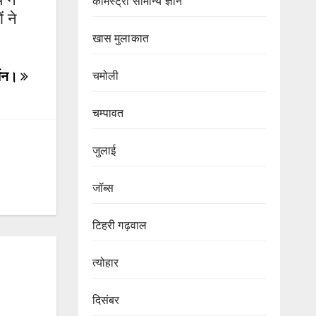
केमिस्ट्री सामान्य ज्ञान
 ने
खास मुलाकात
र्शन।
चमोली
चम्पावत
जुलाई
जॉब्स
टिहरी गढ़वाल
त्योहार
दिसंबर