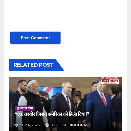
RELATED POST
शुभकामना संदेश
“एक तस्वीर जिसने अमेरिका को हिला दिया!”
SEP 4, 2025
YOGESH JINDORIA