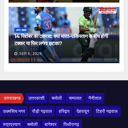
अन्य खबर
14 सितंबर का टकराव: क्या भारत-पाकिस्तान के बीच होगी
टक्कर या फिर लगेगा झटका?
SEP 6, 2025
उत्तराखण्ड
उत्तरकाशी
चमोली
चम्पावत
नैनीताल
उधमसिंघ नगर
पौड़ी गढ़वाल
हरिद्वार
देहरादून
टिहरी गढ़वाल
रुद्रप्रयाग
चमोली
बागेश्वर
पिथौरागढ़