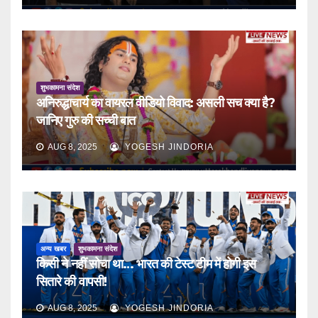
शुभकामना संदेश
अनिरुद्धाचार्य का वायरल वीडियो विवाद: असली सच क्या है?
जानिए गुरु की सच्ची बात
AUG 8, 2025
YOGESH JINDORIA
अन्य खबर
शुभकामना संदेश
किसी ने नहीं सोचा था… भारत की टेस्ट टीम में होगी इस
सितारे की वापसी!
AUG 8, 2025
YOGESH JINDORIA