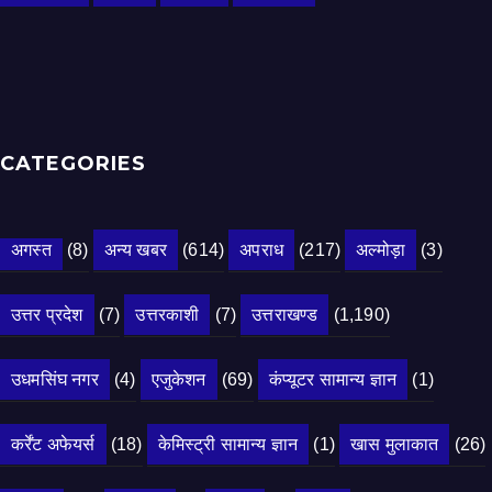
CATEGORIES
अगस्त
(8)
अन्य खबर
(614)
अपराध
(217)
अल्मोड़ा
(3)
उत्तर प्रदेश
(7)
उत्तरकाशी
(7)
उत्तराखण्ड
(1,190)
उधमसिंघ नगर
(4)
एजुकेशन
(69)
कंप्यूटर सामान्य ज्ञान
(1)
कर्रेंट अफेयर्स
(18)
केमिस्ट्री सामान्य ज्ञान
(1)
खास मुलाकात
(26)