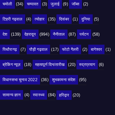
चमोली
(34)
चम्पावत
(3)
जुलाई
(9)
जॉब्स
(2)
टिहरी गढ़वाल
(4)
त्योहार
(35)
दिसंबर
(1)
दुनिया
(5)
देश
(139)
देहरादून
(994)
नैनीताल
(87)
पर्यटन
(58)
पिथौरागढ़
(7)
पौड़ी गढ़वाल
(17)
फोटो गैलरी
(2)
बागेश्वर
(1)
ब्रेकिंग न्यूज़
(18)
महत्वपूर्ण दिन/तारीख
(20)
रुद्रप्रयाग
(6)
विधानसभा चुनाव 2022
(36)
शुभकामना संदेश
(95)
सामान्य ज्ञान
(4)
स्वास्थ्य
(84)
हरिद्वार
(20)