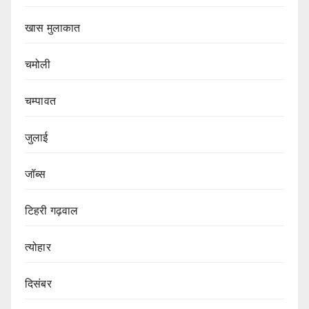
खास मुलाकात
चमोली
चम्पावत
जुलाई
जॉब्स
टिहरी गढ़वाल
त्योहार
दिसंबर