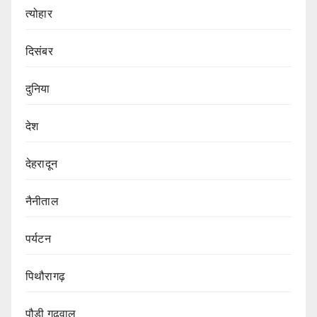
त्योहार
दिसंबर
दुनिया
देश
देहरादून
नैनीताल
पर्यटन
पिथौरागढ़
पौड़ी गढ़वाल