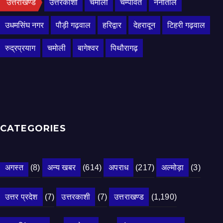
उत्तराखण्ड
उत्तरकाशी
चमोली
चम्पावत
नैनीताल
उधमसिंघ नगर
पौड़ी गढ़वाल
हरिद्वार
देहरादून
टिहरी गढ़वाल
रुद्रप्रयाग
चमोली
बागेश्वर
पिथौरागढ़
CATEGORIES
अगस्त
(8)
अन्य खबर
(614)
अपराध
(217)
अल्मोड़ा
(3)
उत्तर प्रदेश
(7)
उत्तरकाशी
(7)
उत्तराखण्ड
(1,190)