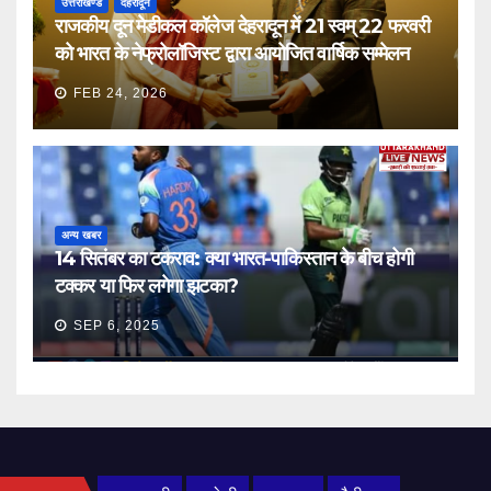
उत्तराखण्ड
देहरादून
राजकीय दून मेडीकल कॉलेज देहरादून में 21 स्वम् 22 फरवरी
को भारत के नेफ्रोलॉजिस्ट द्वारा आयोजित वार्षिक सम्मेलन
FEB 24, 2026
अन्य खबर
14 सितंबर का टकराव: क्या भारत-पाकिस्तान के बीच होगी
टक्कर या फिर लगेगा झटका?
SEP 6, 2025