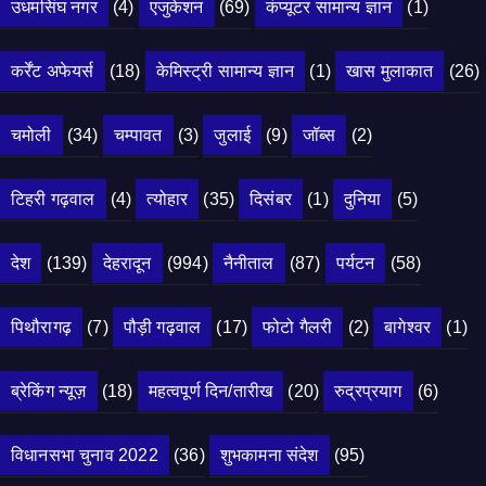
उधमसिंघ नगर
(4)
एजुकेशन
(69)
कंप्यूटर सामान्य ज्ञान
(1)
कर्रेंट अफेयर्स
(18)
केमिस्ट्री सामान्य ज्ञान
(1)
खास मुलाकात
(26)
चमोली
(34)
चम्पावत
(3)
जुलाई
(9)
जॉब्स
(2)
टिहरी गढ़वाल
(4)
त्योहार
(35)
दिसंबर
(1)
दुनिया
(5)
देश
(139)
देहरादून
(994)
नैनीताल
(87)
पर्यटन
(58)
पिथौरागढ़
(7)
पौड़ी गढ़वाल
(17)
फोटो गैलरी
(2)
बागेश्वर
(1)
ब्रेकिंग न्यूज़
(18)
महत्वपूर्ण दिन/तारीख
(20)
रुद्रप्रयाग
(6)
विधानसभा चुनाव 2022
(36)
शुभकामना संदेश
(95)