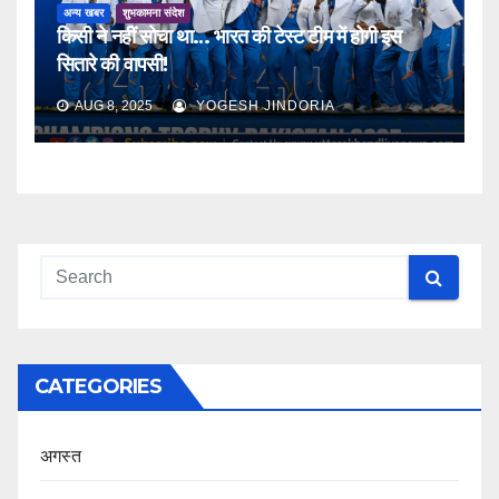
अन्य खबर
शुभकामना संदेश
किसी ने नहीं सोचा था… भारत की टेस्ट टीम में होगी इस
सितारे की वापसी!
AUG 8, 2025
YOGESH JINDORIA
CATEGORIES
अगस्त