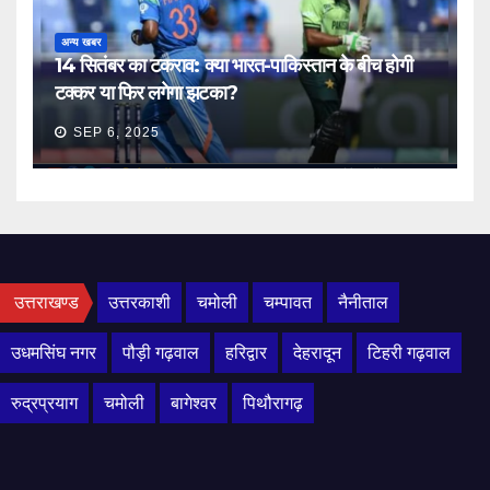
अन्य खबर
14 सितंबर का टकराव: क्या भारत-पाकिस्तान के बीच होगी
टक्कर या फिर लगेगा झटका?
SEP 6, 2025
उत्तराखण्ड
उत्तरकाशी
चमोली
चम्पावत
नैनीताल
उधमसिंघ नगर
पौड़ी गढ़वाल
हरिद्वार
देहरादून
टिहरी गढ़वाल
रुद्रप्रयाग
चमोली
बागेश्वर
पिथौरागढ़