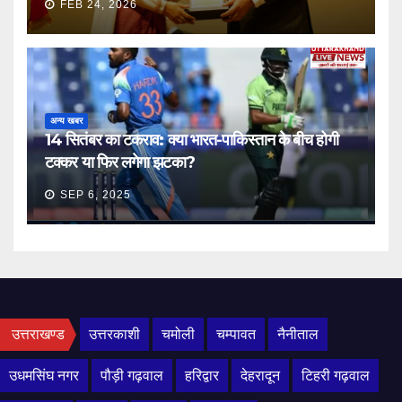
FEB 24, 2026
अन्य खबर
14 सितंबर का टकराव: क्या भारत-पाकिस्तान के बीच होगी
टक्कर या फिर लगेगा झटका?
SEP 6, 2025
उत्तराखण्ड
उत्तरकाशी
चमोली
चम्पावत
नैनीताल
उधमसिंघ नगर
पौड़ी गढ़वाल
हरिद्वार
देहरादून
टिहरी गढ़वाल