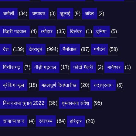
चमोली
(34)
चम्पावत
(3)
जुलाई
(9)
जॉब्स
(2)
टिहरी गढ़वाल
(4)
त्योहार
(35)
दिसंबर
(1)
दुनिया
(5)
देश
(139)
देहरादून
(994)
नैनीताल
(87)
पर्यटन
(58)
पिथौरागढ़
(7)
पौड़ी गढ़वाल
(17)
फोटो गैलरी
(2)
बागेश्वर
(1)
ब्रेकिंग न्यूज़
(18)
महत्वपूर्ण दिन/तारीख
(20)
रुद्रप्रयाग
(6)
विधानसभा चुनाव 2022
(36)
शुभकामना संदेश
(95)
सामान्य ज्ञान
(4)
स्वास्थ्य
(84)
हरिद्वार
(20)