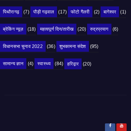
पिथौरागढ़
(7)
पौड़ी गढ़वाल
(17)
फोटो गैलरी
(2)
बागेश्वर
(1)
ब्रेकिंग न्यूज़
(18)
महत्वपूर्ण दिन/तारीख
(20)
रुद्रप्रयाग
(6)
विधानसभा चुनाव 2022
(36)
शुभकामना संदेश
(95)
सामान्य ज्ञान
(4)
स्वास्थ्य
(84)
हरिद्वार
(20)