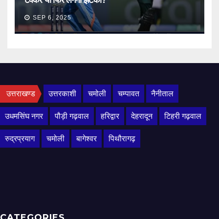
टक्कर या फिर लगेगा झटका?
SEP 6, 2025
उत्तराखण्ड
उत्तरकाशी
चमोली
चम्पावत
नैनीताल
उधमसिंघ नगर
पौड़ी गढ़वाल
हरिद्वार
देहरादून
टिहरी गढ़वाल
रुद्रप्रयाग
चमोली
बागेश्वर
पिथौरागढ़
CATEGORIES