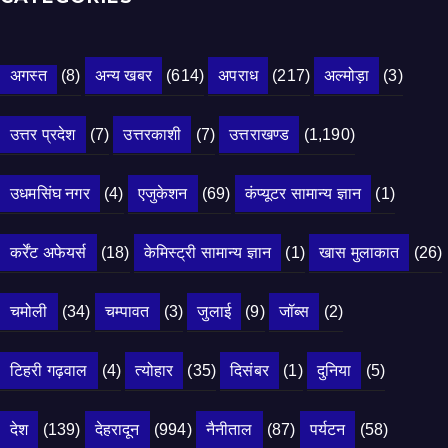
अगस्त
(8)
अन्य खबर
(614)
अपराध
(217)
अल्मोड़ा
(3)
उत्तर प्रदेश
(7)
उत्तरकाशी
(7)
उत्तराखण्ड
(1,190)
उधमसिंघ नगर
(4)
एजुकेशन
(69)
कंप्यूटर सामान्य ज्ञान
(1)
कर्रेंट अफेयर्स
(18)
केमिस्ट्री सामान्य ज्ञान
(1)
खास मुलाकात
(26)
चमोली
(34)
चम्पावत
(3)
जुलाई
(9)
जॉब्स
(2)
टिहरी गढ़वाल
(4)
त्योहार
(35)
दिसंबर
(1)
दुनिया
(5)
देश
(139)
देहरादून
(994)
नैनीताल
(87)
पर्यटन
(58)