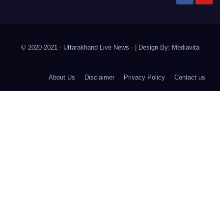
© 2020-2021
- Uttarakhand Live News -
|
Design By:
Mediavita
About Us
Disclaimer
Privacy Policy
Contact us