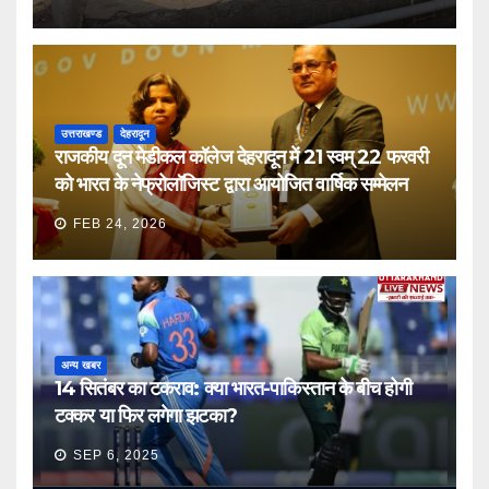
उत्तराखण्ड
देहरादून
राजकीय दून मेडीकल कॉलेज देहरादून में 21 स्वम् 22 फरवरी
को भारत के नेफ्रोलॉजिस्ट द्वारा आयोजित वार्षिक सम्मेलन
FEB 24, 2026
अन्य खबर
14 सितंबर का टकराव: क्या भारत-पाकिस्तान के बीच होगी
टक्कर या फिर लगेगा झटका?
SEP 6, 2025