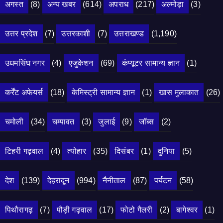
अगस्त
(8)
अन्य खबर
(614)
अपराध
(217)
अल्मोड़ा
(3)
उत्तर प्रदेश
(7)
उत्तरकाशी
(7)
उत्तराखण्ड
(1,190)
उधमसिंघ नगर
(4)
एजुकेशन
(69)
कंप्यूटर सामान्य ज्ञान
(1)
कर्रेंट अफेयर्स
(18)
केमिस्ट्री सामान्य ज्ञान
(1)
खास मुलाकात
(26)
चमोली
(34)
चम्पावत
(3)
जुलाई
(9)
जॉब्स
(2)
टिहरी गढ़वाल
(4)
त्योहार
(35)
दिसंबर
(1)
दुनिया
(5)
देश
(139)
देहरादून
(994)
नैनीताल
(87)
पर्यटन
(58)
पिथौरागढ़
(7)
पौड़ी गढ़वाल
(17)
फोटो गैलरी
(2)
बागेश्वर
(1)