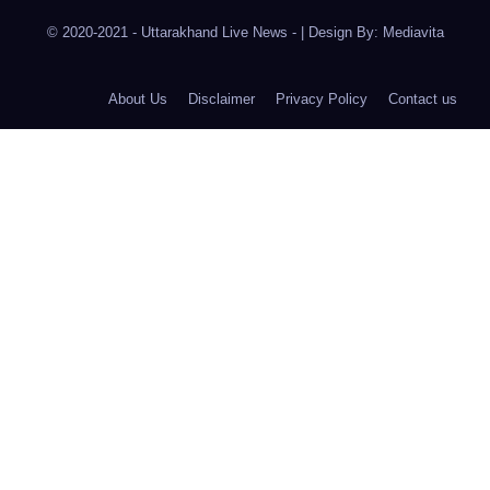
© 2020-2021
- Uttarakhand Live News -
|
Design By:
Mediavita
About Us
Disclaimer
Privacy Policy
Contact us