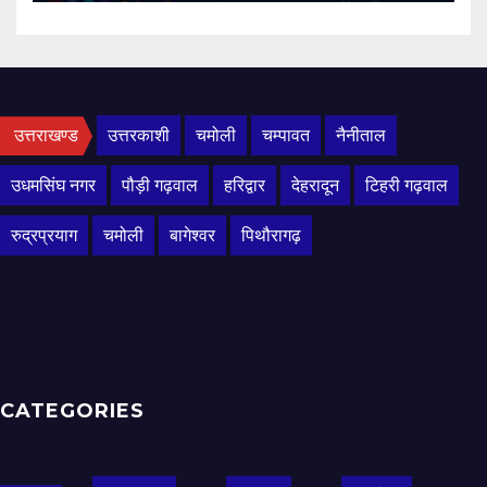
उत्तराखण्ड
उत्तरकाशी
चमोली
चम्पावत
नैनीताल
उधमसिंघ नगर
पौड़ी गढ़वाल
हरिद्वार
देहरादून
टिहरी गढ़वाल
रुद्रप्रयाग
चमोली
बागेश्वर
पिथौरागढ़
CATEGORIES