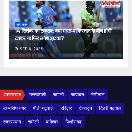
अन्य खबर
14 सितंबर का टकराव: क्या भारत-पाकिस्तान के बीच होगी
टक्कर या फिर लगेगा झटका?
SEP 6, 2025
उत्तराखण्ड
उत्तरकाशी
चमोली
चम्पावत
नैनीताल
उधमसिंघ नगर
पौड़ी गढ़वाल
हरिद्वार
देहरादून
टिहरी गढ़वाल
रुद्रप्रयाग
चमोली
बागेश्वर
पिथौरागढ़