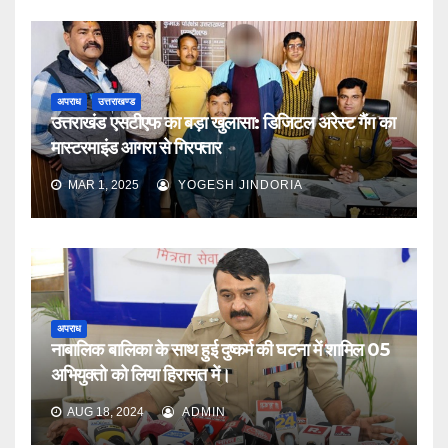
अपराध
उत्तराखण्ड
उत्तराखंड एसटीएफ का बड़ा खुलासा: डिजिटल अरेस्ट गैंग का
मास्टरमाइंड आगरा से गिरफ्तार
MAR 1, 2025
YOGESH JINDORIA
अपराध
नाबालिक बालिका के साथ हुई दुष्कर्म की घटना में शामिल 05
अभियुक्तो को लिया हिरासत में।
AUG 18, 2024
ADMIN