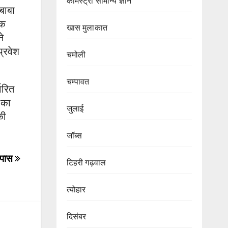
केमिस्ट्री सामान्य ज्ञान
बाबा
ीक
खास मुलाकात
े
प्रवेश
चमोली
चम्पावत
ारित
 का
जुलाई
की
जॉब्स
 पास
टिहरी गढ़वाल
त्योहार
दिसंबर