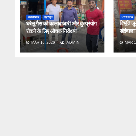
उत्तराखण्ड
उत्तराखण्ड
देहरादून
विभूति जु
घरेलू गैस की कालाबाजारी और दुरुप्रयोग
डोईवाला के
रोकने के लिए औचक निरीक्षण
औचक निर
MAR 16, 2026
ADMIN
MAR 1