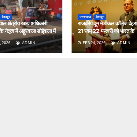
देहरादून
उत्तराखण्ड
देहरादून
याल क्षेत्रीय खाद्य अधिकारी
राजकीय दून मेडीकल कॉलेज देहरादू
 नेतृत्व में अठ्ठुरवाला डोईवाला में
21 स्वम् 22 फरवरी को भारत के
ीक्षण किया
नेफ्रोलॉजिस्ट द्वारा आयोजित वार्ष
, 2026
ADMIN
FEB 24, 2026
ADMIN
सम्मेलन