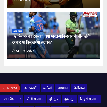
FEB 24, 2026
अन्य खबर
14 सितंबर का टकराव: क्या भारत-पाकिस्तान के बीच होगी
टक्कर या फिर लगेगा झटका?
SEP 6, 2025
उत्तराखण्ड
उत्तरकाशी
चमोली
चम्पावत
नैनीताल
उधमसिंघ नगर
पौड़ी गढ़वाल
हरिद्वार
देहरादून
टिहरी गढ़वाल