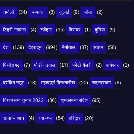
चमोली
(34)
चम्पावत
(3)
जुलाई
(9)
जॉब्स
(2)
टिहरी गढ़वाल
(4)
त्योहार
(35)
दिसंबर
(1)
दुनिया
(5)
देश
(139)
देहरादून
(994)
नैनीताल
(87)
पर्यटन
(58)
पिथौरागढ़
(7)
पौड़ी गढ़वाल
(17)
फोटो गैलरी
(2)
बागेश्वर
(1)
ब्रेकिंग न्यूज़
(18)
महत्वपूर्ण दिन/तारीख
(20)
रुद्रप्रयाग
(6)
विधानसभा चुनाव 2022
(36)
शुभकामना संदेश
(95)
सामान्य ज्ञान
(4)
स्वास्थ्य
(84)
हरिद्वार
(20)