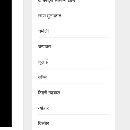
केमिस्ट्री सामान्य ज्ञान
खास मुलाकात
चमोली
चम्पावत
जुलाई
जॉब्स
टिहरी गढ़वाल
त्योहार
दिसंबर