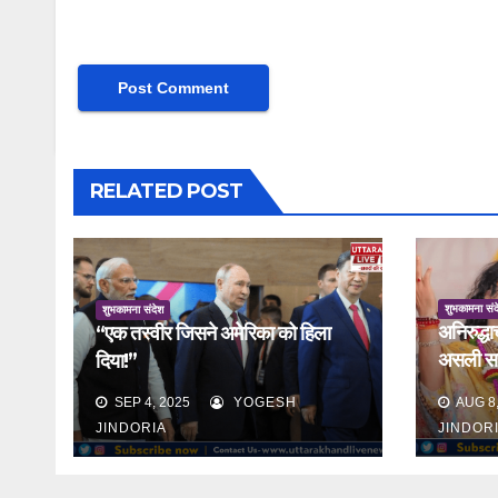
RELATED POST
शुभकामना संद
शुभकामना संदेश
अनिरुद्धा
“एक तस्वीर जिसने अमेरिका को हिला
असली सच 
दिया!”
बात
SEP 4, 2025
YOGESH
AUG 8,
JINDORIA
JINDOR