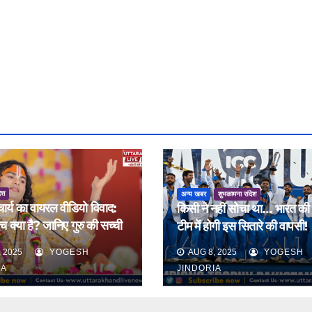
ेश
अन्य खबर
शुभकामना संदेश
चार्य का वायरल वीडियो विवाद:
किसी ने नहीं सोचा था… भारत की 
क्या है? जानिए गुरु की सच्ची
टीम में होगी इस सितारे की वापसी!
 2025
YOGESH
AUG 8, 2025
YOGESH
IA
JINDORIA