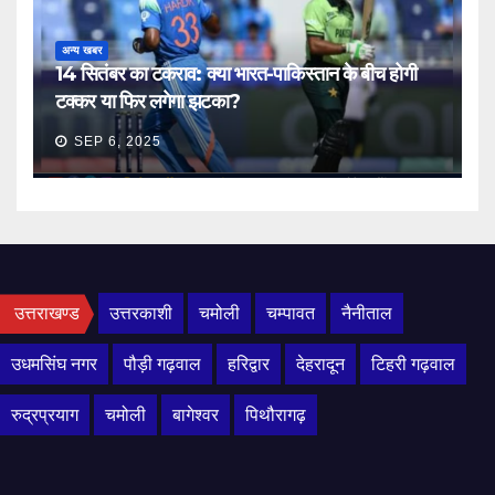
अन्य खबर
14 सितंबर का टकराव: क्या भारत-पाकिस्तान के बीच होगी
टक्कर या फिर लगेगा झटका?
SEP 6, 2025
उत्तराखण्ड
उत्तरकाशी
चमोली
चम्पावत
नैनीताल
उधमसिंघ नगर
पौड़ी गढ़वाल
हरिद्वार
देहरादून
टिहरी गढ़वाल
रुद्रप्रयाग
चमोली
बागेश्वर
पिथौरागढ़