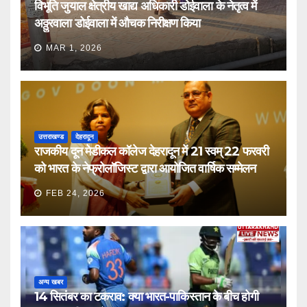
विभूति जुयाल क्षेत्रीय खाद्य अधिकारी डोईवाला के नेतृत्व में
अठ्ठुरवाला डोईवाला में औचक निरीक्षण किया
MAR 1, 2026
उत्तराखण्ड
देहरादून
राजकीय दून मेडीकल कॉलेज देहरादून में 21 स्वम् 22 फरवरी
को भारत के नेफ्रोलॉजिस्ट द्वारा आयोजित वार्षिक सम्मेलन
FEB 24, 2026
अन्य खबर
14 सितंबर का टकराव: क्या भारत-पाकिस्तान के बीच होगी