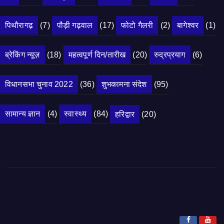
पिथौरागढ़
(7)
पौड़ी गढ़वाल
(17)
फोटो गैलरी
(2)
बागेश्वर
(1)
ब्रेकिंग न्यूज़
(18)
महत्वपूर्ण दिन/तारीख
(20)
रुद्रप्रयाग
(6)
विधानसभा चुनाव 2022
(36)
शुभकामना संदेश
(95)
सामान्य ज्ञान
(4)
स्वास्थ्य
(84)
हरिद्वार
(20)