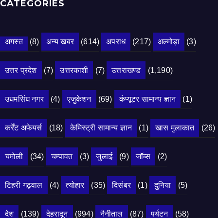
CATEGORIES
अगस्त
(8)
अन्य खबर
(614)
अपराध
(217)
अल्मोड़ा
(3)
उत्तर प्रदेश
(7)
उत्तरकाशी
(7)
उत्तराखण्ड
(1,190)
उधमसिंघ नगर
(4)
एजुकेशन
(69)
कंप्यूटर सामान्य ज्ञान
(1)
कर्रेंट अफेयर्स
(18)
केमिस्ट्री सामान्य ज्ञान
(1)
खास मुलाकात
(26)
चमोली
(34)
चम्पावत
(3)
जुलाई
(9)
जॉब्स
(2)
टिहरी गढ़वाल
(4)
त्योहार
(35)
दिसंबर
(1)
दुनिया
(5)
देश
(139)
देहरादून
(994)
नैनीताल
(87)
पर्यटन
(58)