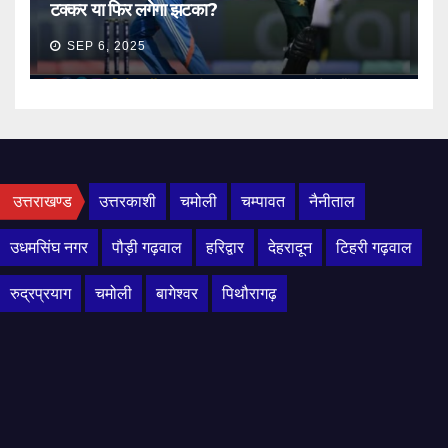
टक्कर या फिर लगेगा झटका?
SEP 6, 2025
उत्तराखण्ड
उत्तरकाशी
चमोली
चम्पावत
नैनीताल
उधमसिंघ नगर
पौड़ी गढ़वाल
हरिद्वार
देहरादून
टिहरी गढ़वाल
रुद्रप्रयाग
चमोली
बागेश्वर
पिथौरागढ़