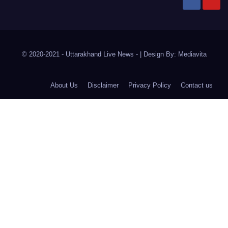
© 2020-2021
- Uttarakhand Live News -
|
Design By:
Mediavita
About Us
Disclaimer
Privacy Policy
Contact us