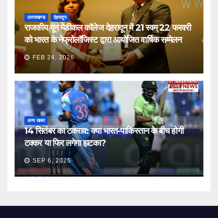
उत्तराखण्ड
देहरादून
राजकीय दून मेडीकल कॉलेज देहरादून में 21 स्वम् 22 फरवरी
को भारत के नेफ्रोलॉजिस्ट द्वारा आयोजित वार्षिक सम्मेलन
FEB 24, 2026
अन्य खबर
14 सितंबर का टकराव: क्या भारत-पाकिस्तान के बीच होगी
टक्कर या फिर लगेगा झटका?
SEP 6, 2025