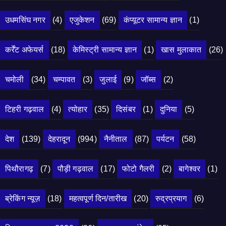
उधमसिंघ नगर
(4)
एजुकेशन
(69)
कंप्यूटर सामान्य ज्ञान
(1)
कर्रेंट अफेयर्स
(18)
केमिस्ट्री सामान्य ज्ञान
(1)
खास मुलाकात
(26)
चमोली
(34)
चम्पावत
(3)
जुलाई
(9)
जॉब्स
(2)
टिहरी गढ़वाल
(4)
त्योहार
(35)
दिसंबर
(1)
दुनिया
(5)
देश
(139)
देहरादून
(994)
नैनीताल
(87)
पर्यटन
(58)
पिथौरागढ़
(7)
पौड़ी गढ़वाल
(17)
फोटो गैलरी
(2)
बागेश्वर
(1)
ब्रेकिंग न्यूज़
(18)
महत्वपूर्ण दिन/तारीख
(20)
रुद्रप्रयाग
(6)