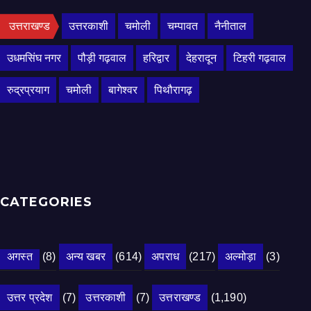
उत्तराखण्ड
उत्तरकाशी
चमोली
चम्पावत
नैनीताल
उधमसिंघ नगर
पौड़ी गढ़वाल
हरिद्वार
देहरादून
टिहरी गढ़वाल
रुद्रप्रयाग
चमोली
बागेश्वर
पिथौरागढ़
CATEGORIES
अगस्त
(8)
अन्य खबर
(614)
अपराध
(217)
अल्मोड़ा
(3)
उत्तर प्रदेश
(7)
उत्तरकाशी
(7)
उत्तराखण्ड
(1,190)