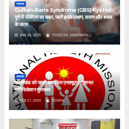
स्वास्थ्य
Guillain-Barre Syndrome (GBS) Kya Hai:
पुणे में जीबीएस का कहर, जानें इसके लक्षण, कारण और बचाव
के उपाय
JAN 28, 2025
YOGESH JINDORIA
स्वास्थ्य
उत्तराखंड को पहली बार मिला एनक्यूएएस नेशनल
सर्टिफिकेशन पुरस्कार
FEB 17, 2024
ADMIN