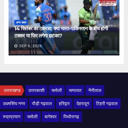
अन्य खबर
14 सितंबर का टकराव: क्या भारत-पाकिस्तान के बीच होगी
टक्कर या फिर लगेगा झटका?
SEP 6, 2025
उत्तराखण्ड
उत्तरकाशी
चमोली
चम्पावत
नैनीताल
उधमसिंघ नगर
पौड़ी गढ़वाल
हरिद्वार
देहरादून
टिहरी गढ़वाल
रुद्रप्रयाग
चमोली
बागेश्वर
पिथौरागढ़