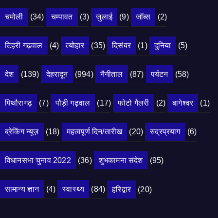
चमोली
(34)
चम्पावत
(3)
जुलाई
(9)
जॉब्स
(2)
टिहरी गढ़वाल
(4)
त्योहार
(35)
दिसंबर
(1)
दुनिया
(5)
देश
(139)
देहरादून
(994)
नैनीताल
(87)
पर्यटन
(58)
पिथौरागढ़
(7)
पौड़ी गढ़वाल
(17)
फोटो गैलरी
(2)
बागेश्वर
(1)
ब्रेकिंग न्यूज़
(18)
महत्वपूर्ण दिन/तारीख
(20)
रुद्रप्रयाग
(6)
विधानसभा चुनाव 2022
(36)
शुभकामना संदेश
(95)
सामान्य ज्ञान
(4)
स्वास्थ्य
(84)
हरिद्वार
(20)