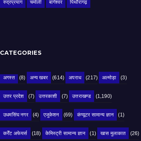
रुद्रप्रयाग
चमोली
बागेश्वर
पिथौरागढ़
CATEGORIES
अगस्त
(8)
अन्य खबर
(614)
अपराध
(217)
अल्मोड़ा
(3)
उत्तर प्रदेश
(7)
उत्तरकाशी
(7)
उत्तराखण्ड
(1,190)
उधमसिंघ नगर
(4)
एजुकेशन
(69)
कंप्यूटर सामान्य ज्ञान
(1)
कर्रेंट अफेयर्स
(18)
केमिस्ट्री सामान्य ज्ञान
(1)
खास मुलाकात
(26)