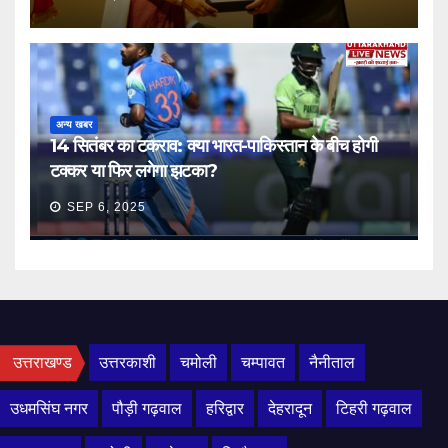
अन्य खबर
14 सितंबर का टकराव: क्या भारत-पाकिस्तान के बीच होगी
टक्कर या फिर लगेगा झटका?
SEP 6, 2025
उत्तराखण्ड
उत्तरकाशी
चमोली
चम्पावत
नैनीताल
उधमसिंघ नगर
पौड़ी गढ़वाल
हरिद्वार
देहरादून
टिहरी गढ़वाल