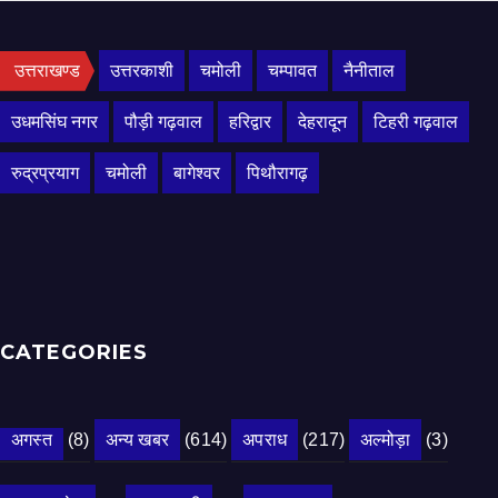
उत्तराखण्ड
उत्तरकाशी
चमोली
चम्पावत
नैनीताल
उधमसिंघ नगर
पौड़ी गढ़वाल
हरिद्वार
देहरादून
टिहरी गढ़वाल
रुद्रप्रयाग
चमोली
बागेश्वर
पिथौरागढ़
CATEGORIES
अगस्त
(8)
अन्य खबर
(614)
अपराध
(217)
अल्मोड़ा
(3)