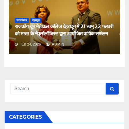
उत्तराखण्ड
देहरादून
राजकीय दून मेडीकल कॉलेज देहरादून में 21 स्वम् 22 फरवरी
को भारत के नेफ्रोलॉजिस्ट द्वारा आयोजित वार्षिक सम्मेलन
FEB 24, 2026
ADMIN
CATEGORIES