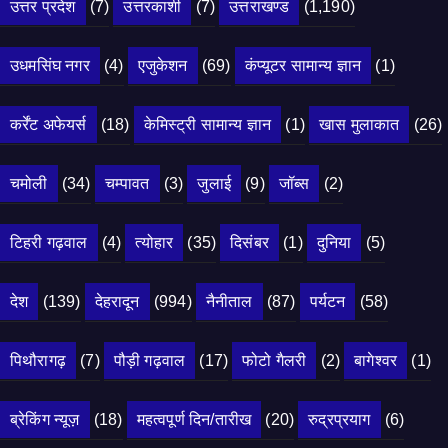
उत्तर प्रदेश
(7)
उत्तरकाशी
(7)
उत्तराखण्ड
(1,190)
उधमसिंघ नगर
(4)
एजुकेशन
(69)
कंप्यूटर सामान्य ज्ञान
(1)
कर्रेंट अफेयर्स
(18)
केमिस्ट्री सामान्य ज्ञान
(1)
खास मुलाकात
(26)
चमोली
(34)
चम्पावत
(3)
जुलाई
(9)
जॉब्स
(2)
टिहरी गढ़वाल
(4)
त्योहार
(35)
दिसंबर
(1)
दुनिया
(5)
देश
(139)
देहरादून
(994)
नैनीताल
(87)
पर्यटन
(58)
पिथौरागढ़
(7)
पौड़ी गढ़वाल
(17)
फोटो गैलरी
(2)
बागेश्वर
(1)
ब्रेकिंग न्यूज़
(18)
महत्वपूर्ण दिन/तारीख
(20)
रुद्रप्रयाग
(6)