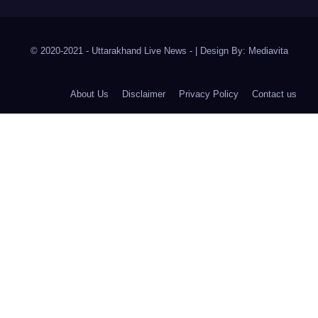
© 2020-2021
- Uttarakhand Live News -
|
Design By:
Mediavita
About Us
Disclaimer
Privacy Policy
Contact us