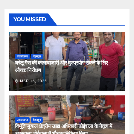
YOU MISSED
उत्तराखण्ड
देहरादून
घरेलू गैस की कालाबाजारी और दुरुप्रयोग रोकने के लिए
औचक निरीक्षण
MAR 16, 2026
उत्तराखण्ड
देहरादून
विभूति जुयाल क्षेत्रीय खाद्य अधिकारी डोईवाला के नेतृत्व में
अठ्ठुरवाला डोईवाला में औचक निरीक्षण किया