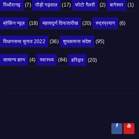
पिथौरागढ़
(7)
पौड़ी गढ़वाल
(17)
फोटो गैलरी
(2)
बागेश्वर
(1)
ब्रेकिंग न्यूज़
(18)
महत्वपूर्ण दिन/तारीख
(20)
रुद्रप्रयाग
(6)
विधानसभा चुनाव 2022
(36)
शुभकामना संदेश
(95)
सामान्य ज्ञान
(4)
स्वास्थ्य
(84)
हरिद्वार
(20)