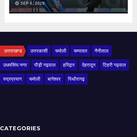
SEP 6, 2025
उत्तराखण्ड
उत्तरकाशी
चमोली
चम्पावत
नैनीताल
उधमसिंघ नगर
पौड़ी गढ़वाल
हरिद्वार
देहरादून
टिहरी गढ़वाल
रुद्रप्रयाग
चमोली
बागेश्वर
पिथौरागढ़
CATEGORIES