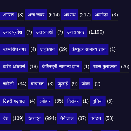
अगस्त
(8)
अन्य खबर
(614)
अपराध
(217)
अल्मोड़ा
(3)
उत्तर प्रदेश
(7)
उत्तरकाशी
(7)
उत्तराखण्ड
(1,190)
उधमसिंघ नगर
(4)
एजुकेशन
(69)
कंप्यूटर सामान्य ज्ञान
(1)
कर्रेंट अफेयर्स
(18)
केमिस्ट्री सामान्य ज्ञान
(1)
खास मुलाकात
(26)
चमोली
(34)
चम्पावत
(3)
जुलाई
(9)
जॉब्स
(2)
टिहरी गढ़वाल
(4)
त्योहार
(35)
दिसंबर
(1)
दुनिया
(5)
देश
(139)
देहरादून
(994)
नैनीताल
(87)
पर्यटन
(58)