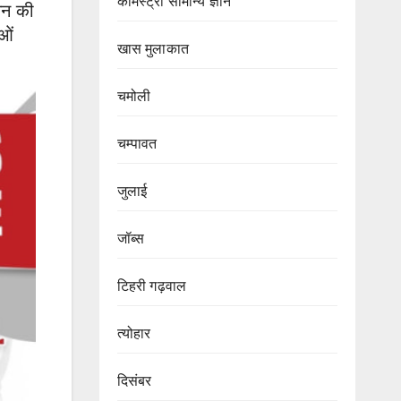
केमिस्ट्री सामान्य ज्ञान
 मन की
ाओं
खास मुलाकात
चमोली
चम्पावत
जुलाई
जॉब्स
टिहरी गढ़वाल
त्योहार
दिसंबर