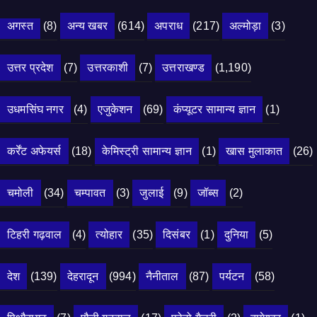
अगस्त
(8)
अन्य खबर
(614)
अपराध
(217)
अल्मोड़ा
(3)
उत्तर प्रदेश
(7)
उत्तरकाशी
(7)
उत्तराखण्ड
(1,190)
उधमसिंघ नगर
(4)
एजुकेशन
(69)
कंप्यूटर सामान्य ज्ञान
(1)
कर्रेंट अफेयर्स
(18)
केमिस्ट्री सामान्य ज्ञान
(1)
खास मुलाकात
(26)
चमोली
(34)
चम्पावत
(3)
जुलाई
(9)
जॉब्स
(2)
टिहरी गढ़वाल
(4)
त्योहार
(35)
दिसंबर
(1)
दुनिया
(5)
देश
(139)
देहरादून
(994)
नैनीताल
(87)
पर्यटन
(58)