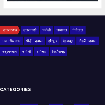
उत्तराखण्ड
उत्तरकाशी
चमोली
चम्पावत
नैनीताल
उधमसिंघ नगर
पौड़ी गढ़वाल
हरिद्वार
देहरादून
टिहरी गढ़वाल
रुद्रप्रयाग
चमोली
बागेश्वर
पिथौरागढ़
CATEGORIES