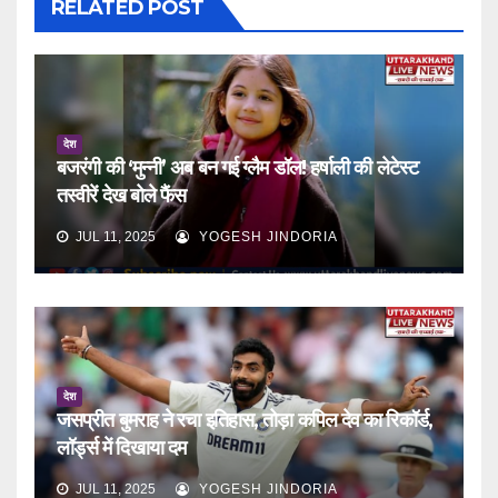
RELATED POST
देश
बजरंगी की ‘मुन्नी’ अब बन गई ग्लैम डॉल! हर्षाली की लेटेस्ट
तस्वीरें देख बोले फैंस
JUL 11, 2025
YOGESH JINDORIA
देश
जसप्रीत बुमराह ने रचा इतिहास, तोड़ा कपिल देव का रिकॉर्ड,
लॉर्ड्स में दिखाया दम
JUL 11, 2025
YOGESH JINDORIA