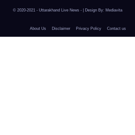
© 2020-2021
- Uttarakhand Live News -
|
Design By:
Mediavita
About Us
Disclaimer
Privacy Policy
Contact us