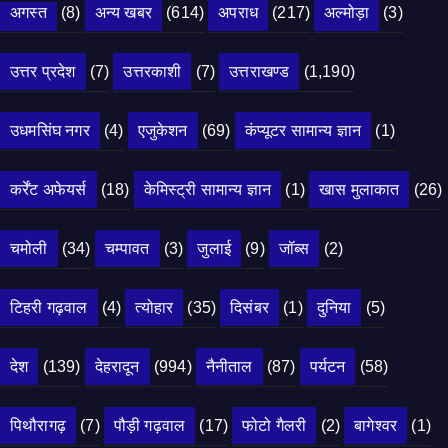
अगस्त
(8)
अन्य खबर
(614)
अपराध
(217)
अल्मोड़ा
(3)
उत्तर प्रदेश
(7)
उत्तरकाशी
(7)
उत्तराखण्ड
(1,190)
उधमसिंघ नगर
(4)
एजुकेशन
(69)
कंप्यूटर सामान्य ज्ञान
(1)
कर्रेंट अफेयर्स
(18)
केमिस्ट्री सामान्य ज्ञान
(1)
खास मुलाकात
(26)
चमोली
(34)
चम्पावत
(3)
जुलाई
(9)
जॉब्स
(2)
टिहरी गढ़वाल
(4)
त्योहार
(35)
दिसंबर
(1)
दुनिया
(5)
देश
(139)
देहरादून
(994)
नैनीताल
(87)
पर्यटन
(58)
पिथौरागढ़
(7)
पौड़ी गढ़वाल
(17)
फोटो गैलरी
(2)
बागेश्वर
(1)