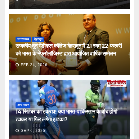
उत्तराखण्ड
देहरादून
राजकीय दून मेडीकल कॉलेज देहरादून में 21 स्वम् 22 फरवरी
को भारत के नेफ्रोलॉजिस्ट द्वारा आयोजित वार्षिक सम्मेलन
FEB 24, 2026
अन्य खबर
14 सितंबर का टकराव: क्या भारत-पाकिस्तान के बीच होगी
टक्कर या फिर लगेगा झटका?
SEP 6, 2025