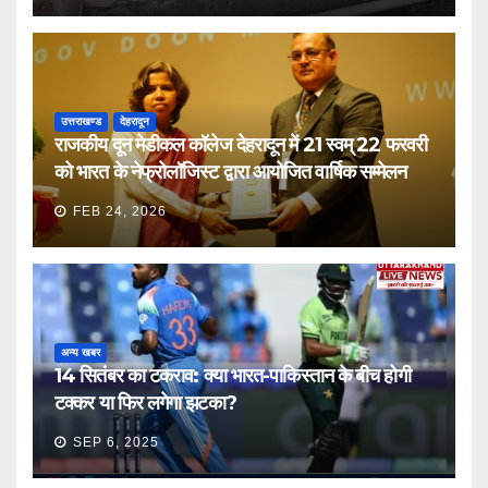
उत्तराखण्ड
देहरादून
राजकीय दून मेडीकल कॉलेज देहरादून में 21 स्वम् 22 फरवरी
को भारत के नेफ्रोलॉजिस्ट द्वारा आयोजित वार्षिक सम्मेलन
FEB 24, 2026
अन्य खबर
14 सितंबर का टकराव: क्या भारत-पाकिस्तान के बीच होगी
टक्कर या फिर लगेगा झटका?
SEP 6, 2025