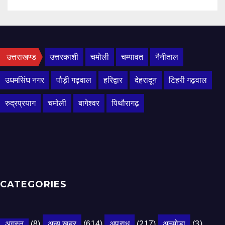
उत्तराखण्ड
उत्तरकाशी
चमोली
चम्पावत
नैनीताल
उधमसिंघ नगर
पौड़ी गढ़वाल
हरिद्वार
देहरादून
टिहरी गढ़वाल
रुद्रप्रयाग
चमोली
बागेश्वर
पिथौरागढ़
CATEGORIES
अगस्त
(8)
अन्य खबर
(614)
अपराध
(217)
अल्मोड़ा
(3)