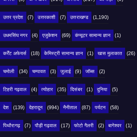
उत्तर प्रदेश
(7)
उत्तरकाशी
(7)
उत्तराखण्ड
(1,190)
उधमसिंघ नगर
(4)
एजुकेशन
(69)
कंप्यूटर सामान्य ज्ञान
(1)
कर्रेंट अफेयर्स
(18)
केमिस्ट्री सामान्य ज्ञान
(1)
खास मुलाकात
(26)
चमोली
(34)
चम्पावत
(3)
जुलाई
(9)
जॉब्स
(2)
टिहरी गढ़वाल
(4)
त्योहार
(35)
दिसंबर
(1)
दुनिया
(5)
देश
(139)
देहरादून
(994)
नैनीताल
(87)
पर्यटन
(58)
पिथौरागढ़
(7)
पौड़ी गढ़वाल
(17)
फोटो गैलरी
(2)
बागेश्वर
(1)