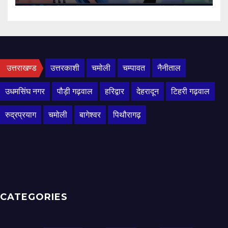
उत्तराखण्ड
उत्तरकाशी
चमोली
चम्पावत
नैनीताल
उधमसिंघ नगर
पौड़ी गढ़वाल
हरिद्वार
देहरादून
टिहरी गढ़वाल
रुद्रप्रयाग
चमोली
बागेश्वर
पिथौरागढ़
CATEGORIES