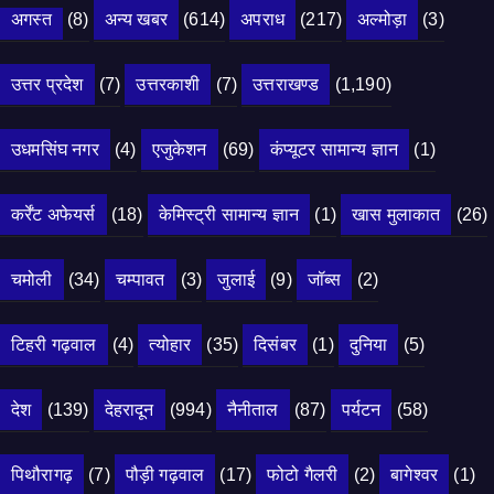
अगस्त
(8)
अन्य खबर
(614)
अपराध
(217)
अल्मोड़ा
(3)
उत्तर प्रदेश
(7)
उत्तरकाशी
(7)
उत्तराखण्ड
(1,190)
उधमसिंघ नगर
(4)
एजुकेशन
(69)
कंप्यूटर सामान्य ज्ञान
(1)
कर्रेंट अफेयर्स
(18)
केमिस्ट्री सामान्य ज्ञान
(1)
खास मुलाकात
(26)
चमोली
(34)
चम्पावत
(3)
जुलाई
(9)
जॉब्स
(2)
टिहरी गढ़वाल
(4)
त्योहार
(35)
दिसंबर
(1)
दुनिया
(5)
देश
(139)
देहरादून
(994)
नैनीताल
(87)
पर्यटन
(58)
पिथौरागढ़
(7)
पौड़ी गढ़वाल
(17)
फोटो गैलरी
(2)
बागेश्वर
(1)