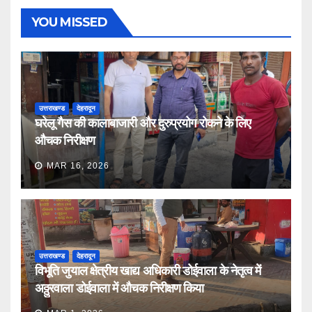
YOU MISSED
उत्तराखण्ड
देहरादून
घरेलू गैस की कालाबाजारी और दुरुप्रयोग रोकने के लिए
औचक निरीक्षण
MAR 16, 2026
उत्तराखण्ड
देहरादून
विभूति जुयाल क्षेत्रीय खाद्य अधिकारी डोईवाला के नेतृत्व में
अठ्ठुरवाला डोईवाला में औचक निरीक्षण किया