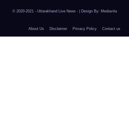
© 2020-2021
- Uttarakhand Live News -
|
Design By:
Mediavita
About Us
Disclaimer
Privacy Policy
Contact us