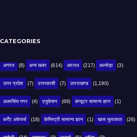
CATEGORIES
अगस्त
(8)
अन्य खबर
(614)
अपराध
(217)
अल्मोड़ा
(3)
उत्तर प्रदेश
(7)
उत्तरकाशी
(7)
उत्तराखण्ड
(1,190)
उधमसिंघ नगर
(4)
एजुकेशन
(69)
कंप्यूटर सामान्य ज्ञान
(1)
कर्रेंट अफेयर्स
(18)
केमिस्ट्री सामान्य ज्ञान
(1)
खास मुलाकात
(26)