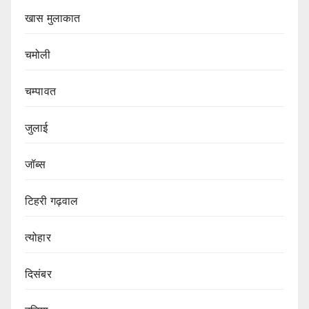
खास मुलाकात
चमोली
चम्पावत
जुलाई
जॉब्स
टिहरी गढ़वाल
त्योहार
दिसंबर