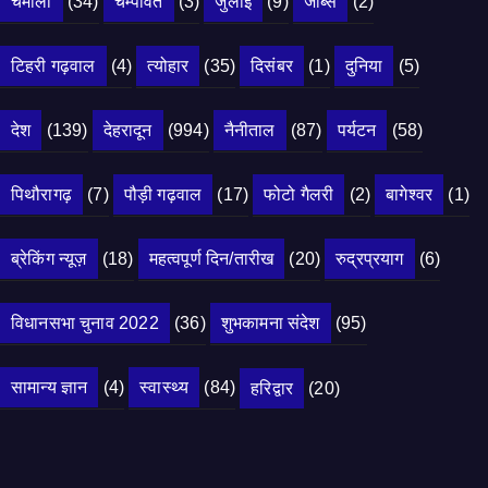
चमोली
(34)
चम्पावत
(3)
जुलाई
(9)
जॉब्स
(2)
टिहरी गढ़वाल
(4)
त्योहार
(35)
दिसंबर
(1)
दुनिया
(5)
देश
(139)
देहरादून
(994)
नैनीताल
(87)
पर्यटन
(58)
पिथौरागढ़
(7)
पौड़ी गढ़वाल
(17)
फोटो गैलरी
(2)
बागेश्वर
(1)
ब्रेकिंग न्यूज़
(18)
महत्वपूर्ण दिन/तारीख
(20)
रुद्रप्रयाग
(6)
विधानसभा चुनाव 2022
(36)
शुभकामना संदेश
(95)
सामान्य ज्ञान
(4)
स्वास्थ्य
(84)
हरिद्वार
(20)