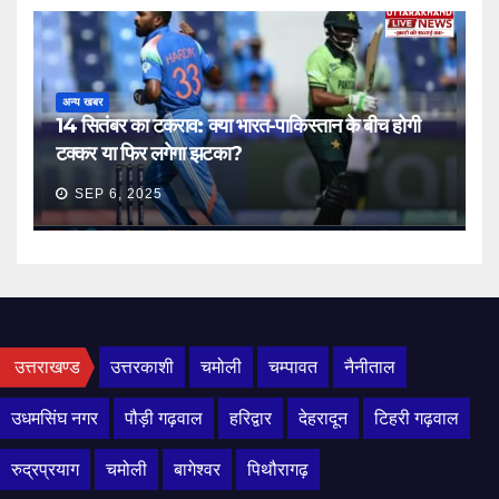
अन्य खबर
14 सितंबर का टकराव: क्या भारत-पाकिस्तान के बीच होगी
टक्कर या फिर लगेगा झटका?
SEP 6, 2025
उत्तराखण्ड
उत्तरकाशी
चमोली
चम्पावत
नैनीताल
उधमसिंघ नगर
पौड़ी गढ़वाल
हरिद्वार
देहरादून
टिहरी गढ़वाल
रुद्रप्रयाग
चमोली
बागेश्वर
पिथौरागढ़