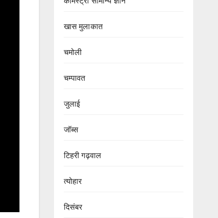
केमिस्ट्री सामान्य ज्ञान
खास मुलाकात
चमोली
चम्पावत
जुलाई
जॉब्स
टिहरी गढ़वाल
त्योहार
दिसंबर