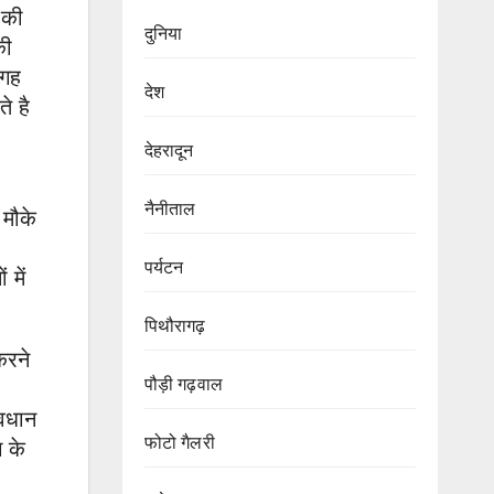
की
दुनिया
की
जगह
देश
े है
देहरादून
नैनीताल
 मौके
पर्यटन
 में
पिथौरागढ़
करने
पौड़ी गढ़वाल
ावधान
फोटो गैलरी
ग के