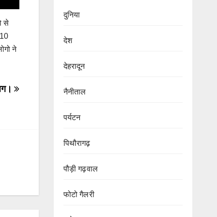
दुनिया
ो से
 10
देश
ोगो ने
देहरादून
 आग।
नैनीताल
पर्यटन
पिथौरागढ़
पौड़ी गढ़वाल
फोटो गैलरी