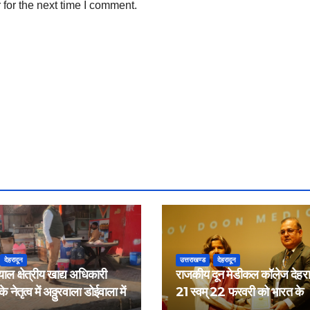
for the next time I comment.
देहरादून
उत्तराखण्ड
देहरादून
याल क्षेत्रीय खाद्य अधिकारी
राजकीय दून मेडीकल कॉलेज देहरादू
 नेतृत्व में अठ्ठुरवाला डोईवाला में
21 स्वम् 22 फरवरी को भारत के
ीक्षण किया
नेफ्रोलॉजिस्ट द्वारा आयोजित वार्ष