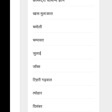
केमिस्ट्री सामान्य ज्ञान
खास मुलाकात
चमोली
चम्पावत
जुलाई
जॉब्स
टिहरी गढ़वाल
त्योहार
दिसंबर