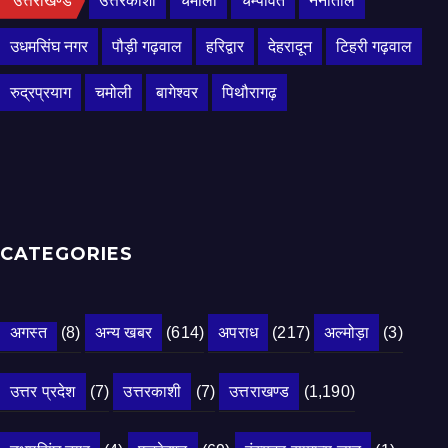
उत्तराखण्ड
उत्तरकाशी
चमोली
चम्पावत
नैनीताल
उधमसिंघ नगर
पौड़ी गढ़वाल
हरिद्वार
देहरादून
टिहरी गढ़वाल
रुद्रप्रयाग
चमोली
बागेश्वर
पिथौरागढ़
CATEGORIES
अगस्त
(8)
अन्य खबर
(614)
अपराध
(217)
अल्मोड़ा
(3)
उत्तर प्रदेश
(7)
उत्तरकाशी
(7)
उत्तराखण्ड
(1,190)