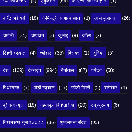
उधमसिंघ नगर
(4)
एजुकेशन
(69)
कंप्यूटर सामान्य ज्ञान
(1)
कर्रेंट अफेयर्स
(18)
केमिस्ट्री सामान्य ज्ञान
(1)
खास मुलाकात
(26)
चमोली
(34)
चम्पावत
(3)
जुलाई
(9)
जॉब्स
(2)
टिहरी गढ़वाल
(4)
त्योहार
(35)
दिसंबर
(1)
दुनिया
(5)
देश
(139)
देहरादून
(994)
नैनीताल
(87)
पर्यटन
(58)
पिथौरागढ़
(7)
पौड़ी गढ़वाल
(17)
फोटो गैलरी
(2)
बागेश्वर
(1)
ब्रेकिंग न्यूज़
(18)
महत्वपूर्ण दिन/तारीख
(20)
रुद्रप्रयाग
(6)
विधानसभा चुनाव 2022
(36)
शुभकामना संदेश
(95)