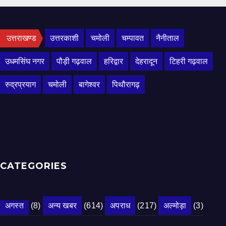
उत्तराखण्ड
उत्तरकाशी
चमोली
चम्पावत
नैनीताल
उधमसिंघ नगर
पौड़ी गढ़वाल
हरिद्वार
देहरादून
टिहरी गढ़वाल
रुद्रप्रयाग
चमोली
बागेश्वर
पिथौरागढ़
CATEGORIES
अगस्त
(8)
अन्य खबर
(614)
अपराध
(217)
अल्मोड़ा
(3)