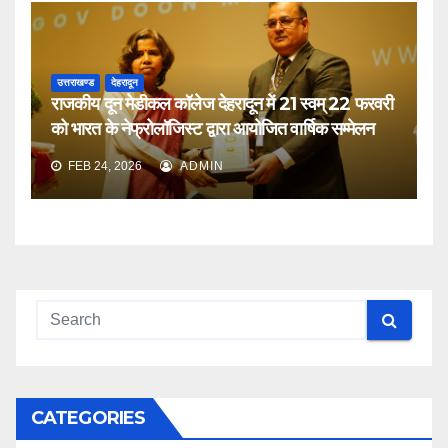
उत्तराखण्ड
देहरादून
राजकीय दून मेडीकल कॉलेज देहरादून में 21 स्वम् 22 फरवरी
को भारत के नेफ्रोलॉजिस्ट द्वारा आयोजित वार्षिक सम्मेलन
FEB 24, 2026
ADMIN
CATEGORIES