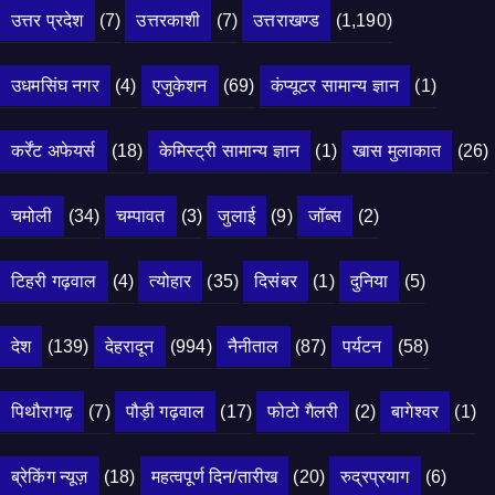
उत्तर प्रदेश
(7)
उत्तरकाशी
(7)
उत्तराखण्ड
(1,190)
उधमसिंघ नगर
(4)
एजुकेशन
(69)
कंप्यूटर सामान्य ज्ञान
(1)
कर्रेंट अफेयर्स
(18)
केमिस्ट्री सामान्य ज्ञान
(1)
खास मुलाकात
(26)
चमोली
(34)
चम्पावत
(3)
जुलाई
(9)
जॉब्स
(2)
टिहरी गढ़वाल
(4)
त्योहार
(35)
दिसंबर
(1)
दुनिया
(5)
देश
(139)
देहरादून
(994)
नैनीताल
(87)
पर्यटन
(58)
पिथौरागढ़
(7)
पौड़ी गढ़वाल
(17)
फोटो गैलरी
(2)
बागेश्वर
(1)
ब्रेकिंग न्यूज़
(18)
महत्वपूर्ण दिन/तारीख
(20)
रुद्रप्रयाग
(6)