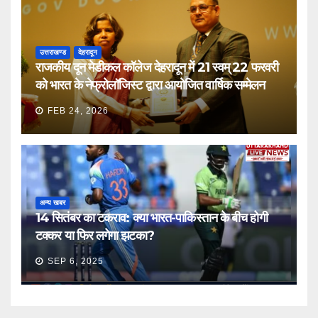
उत्तराखण्ड
देहरादून
राजकीय दून मेडीकल कॉलेज देहरादून में 21 स्वम् 22 फरवरी
को भारत के नेफ्रोलॉजिस्ट द्वारा आयोजित वार्षिक सम्मेलन
FEB 24, 2026
अन्य खबर
14 सितंबर का टकराव: क्या भारत-पाकिस्तान के बीच होगी
टक्कर या फिर लगेगा झटका?
SEP 6, 2025