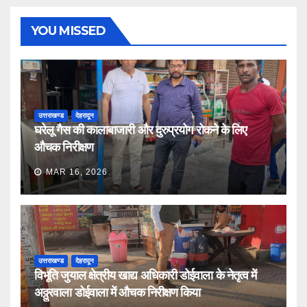
YOU MISSED
उत्तराखण्ड
देहरादून
घरेलू गैस की कालाबाजारी और दुरुप्रयोग रोकने के लिए
औचक निरीक्षण
MAR 16, 2026
उत्तराखण्ड
देहरादून
विभूति जुयाल क्षेत्रीय खाद्य अधिकारी डोईवाला के नेतृत्व में
अठ्ठुरवाला डोईवाला में औचक निरीक्षण किया