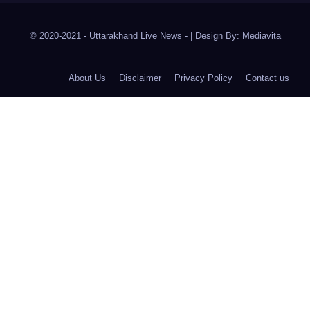
© 2020-2021
- Uttarakhand Live News -
|
Design By:
Mediavita
About Us
Disclaimer
Privacy Policy
Contact us