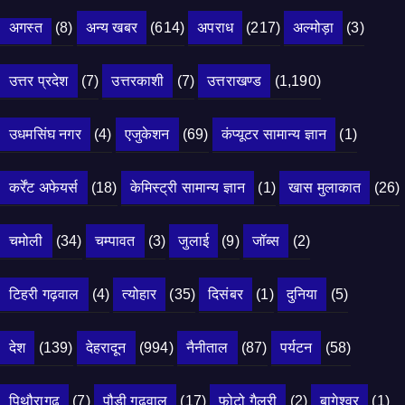
अगस्त
(8)
अन्य खबर
(614)
अपराध
(217)
अल्मोड़ा
(3)
उत्तर प्रदेश
(7)
उत्तरकाशी
(7)
उत्तराखण्ड
(1,190)
उधमसिंघ नगर
(4)
एजुकेशन
(69)
कंप्यूटर सामान्य ज्ञान
(1)
कर्रेंट अफेयर्स
(18)
केमिस्ट्री सामान्य ज्ञान
(1)
खास मुलाकात
(26)
चमोली
(34)
चम्पावत
(3)
जुलाई
(9)
जॉब्स
(2)
टिहरी गढ़वाल
(4)
त्योहार
(35)
दिसंबर
(1)
दुनिया
(5)
देश
(139)
देहरादून
(994)
नैनीताल
(87)
पर्यटन
(58)
पिथौरागढ़
(7)
पौड़ी गढ़वाल
(17)
फोटो गैलरी
(2)
बागेश्वर
(1)