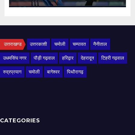
उत्तराखण्ड
उत्तरकाशी
चमोली
चम्पावत
नैनीताल
उधमसिंघ नगर
पौड़ी गढ़वाल
हरिद्वार
देहरादून
टिहरी गढ़वाल
रुद्रप्रयाग
चमोली
बागेश्वर
पिथौरागढ़
CATEGORIES