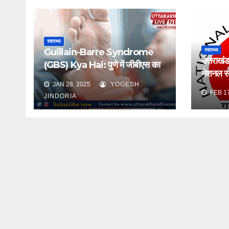
स्वास्थ्य
Guillain-Barre Syndrome
स्वास्थ्य
उत्तराखं
(GBS) Kya Hai: पुणे में जीबीएस का
नेशनल सर
कहर, जानें इसके लक्षण, कारण और बचाव
JAN 28, 2025
YOGESH
के उपाय
FEB 17
JINDORIA