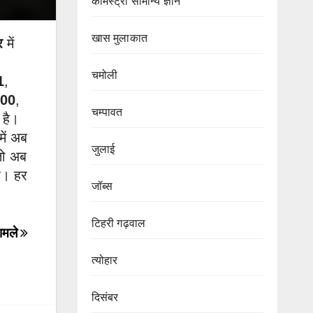
केमिस्ट्री सामान्य ज्ञान
खास मुलाकात
र
में
चमोली
1
,
00
,
चम्पावत
है।
में अब
जुलाई
तो अब
है। हर
जॉब्स
टिहरी गढ़वाल
मामले
त्योहार
दिसंबर