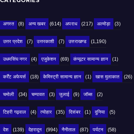
CATEGORIES
अगस्त
(8)
अन्य खबर
(614)
अपराध
(217)
अल्मोड़ा
(3)
उत्तर प्रदेश
(7)
उत्तरकाशी
(7)
उत्तराखण्ड
(1,190)
उधमसिंघ नगर
(4)
एजुकेशन
(69)
कंप्यूटर सामान्य ज्ञान
(1)
कर्रेंट अफेयर्स
(18)
केमिस्ट्री सामान्य ज्ञान
(1)
खास मुलाकात
(26)
चमोली
(34)
चम्पावत
(3)
जुलाई
(9)
जॉब्स
(2)
टिहरी गढ़वाल
(4)
त्योहार
(35)
दिसंबर
(1)
दुनिया
(5)
देश
(139)
देहरादून
(994)
नैनीताल
(87)
पर्यटन
(58)