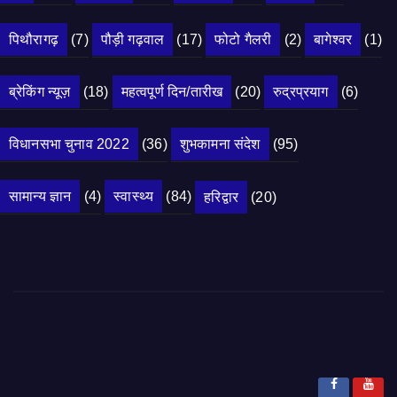
पिथौरागढ़
(7)
पौड़ी गढ़वाल
(17)
फोटो गैलरी
(2)
बागेश्वर
(1)
ब्रेकिंग न्यूज़
(18)
महत्वपूर्ण दिन/तारीख
(20)
रुद्रप्रयाग
(6)
विधानसभा चुनाव 2022
(36)
शुभकामना संदेश
(95)
सामान्य ज्ञान
(4)
स्वास्थ्य
(84)
हरिद्वार
(20)