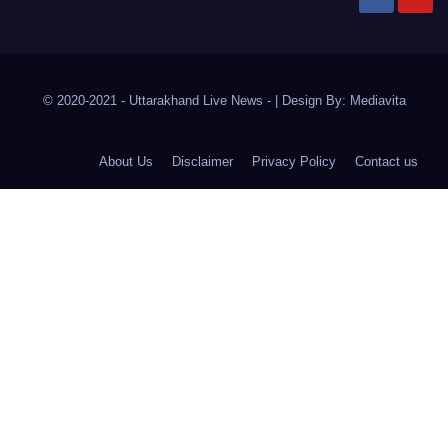
© 2020-2021
- Uttarakhand Live News -
|
Design By:
Mediavita
About Us
Disclaimer
Privacy Policy
Contact us