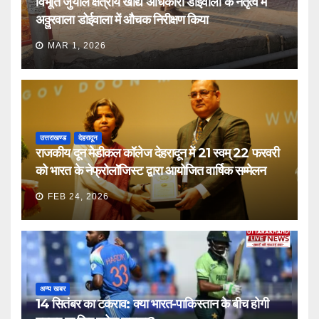
विभूति जुयाल क्षेत्रीय खाद्य अधिकारी डोईवाला के नेतृत्व में
अठ्ठुरवाला डोईवाला में औचक निरीक्षण किया
MAR 1, 2026
उत्तराखण्ड
देहरादून
राजकीय दून मेडीकल कॉलेज देहरादून में 21 स्वम् 22 फरवरी
को भारत के नेफ्रोलॉजिस्ट द्वारा आयोजित वार्षिक सम्मेलन
FEB 24, 2026
अन्य खबर
14 सितंबर का टकराव: क्या भारत-पाकिस्तान के बीच होगी