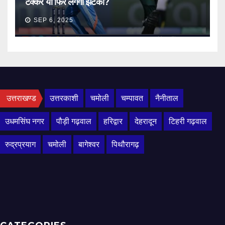
टक्कर या फिर लगेगा झटका?
SEP 6, 2025
उत्तराखण्ड
उत्तरकाशी
चमोली
चम्पावत
नैनीताल
उधमसिंघ नगर
पौड़ी गढ़वाल
हरिद्वार
देहरादून
टिहरी गढ़वाल
रुद्रप्रयाग
चमोली
बागेश्वर
पिथौरागढ़