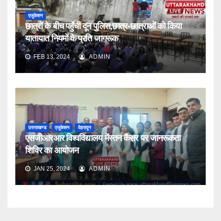
एजुकेशन
छात्रों के बीच पहुँची दून पुलिस,छात्र-छात्राओं को किया
यातायात नियमों के प्रति जागरूक
FEB 13, 2024
ADMIN
उत्तराखण्ड
एजुकेशन
देहरादून
एसजीआरआर विश्वविद्यालय मेंस्तन कैंसर पर जानरूकता
शिविर का आयोजन
JAN 25, 2024
ADMIN