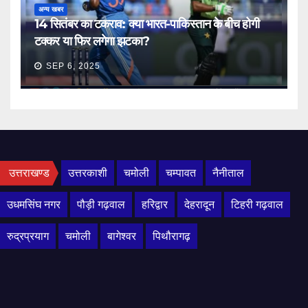
अन्य खबर
14 सितंबर का टकराव: क्या भारत-पाकिस्तान के बीच होगी
टक्कर या फिर लगेगा झटका?
SEP 6, 2025
उत्तराखण्ड
उत्तरकाशी
चमोली
चम्पावत
नैनीताल
उधमसिंघ नगर
पौड़ी गढ़वाल
हरिद्वार
देहरादून
टिहरी गढ़वाल
रुद्रप्रयाग
चमोली
बागेश्वर
पिथौरागढ़