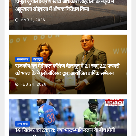
विभूति जुयाल क्षेत्रीय खाद्य अधिकारी डोईवाला के नेतृत्व में
अठ्ठुरवाला डोईवाला में औचक निरीक्षण किया
MAR 1, 2026
उत्तराखण्ड
देहरादून
राजकीय दून मेडीकल कॉलेज देहरादून में 21 स्वम् 22 फरवरी
को भारत के नेफ्रोलॉजिस्ट द्वारा आयोजित वार्षिक सम्मेलन
FEB 24, 2026
अन्य खबर
14 सितंबर का टकराव: क्या भारत-पाकिस्तान के बीच होगी