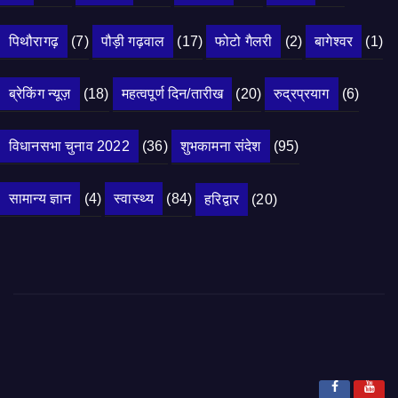
पिथौरागढ़
(7)
पौड़ी गढ़वाल
(17)
फोटो गैलरी
(2)
बागेश्वर
(1)
ब्रेकिंग न्यूज़
(18)
महत्वपूर्ण दिन/तारीख
(20)
रुद्रप्रयाग
(6)
विधानसभा चुनाव 2022
(36)
शुभकामना संदेश
(95)
सामान्य ज्ञान
(4)
स्वास्थ्य
(84)
हरिद्वार
(20)