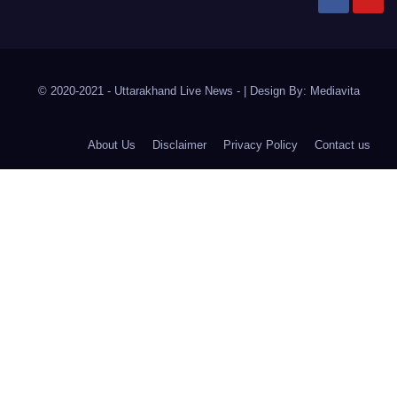
© 2020-2021
- Uttarakhand Live News -
|
Design By:
Mediavita
About Us
Disclaimer
Privacy Policy
Contact us