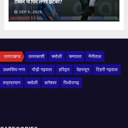
टक्कर या फिर लगेगा झटका?
SEP 6, 2025
उत्तराखण्ड
उत्तरकाशी
चमोली
चम्पावत
नैनीताल
उधमसिंघ नगर
पौड़ी गढ़वाल
हरिद्वार
देहरादून
टिहरी गढ़वाल
रुद्रप्रयाग
चमोली
बागेश्वर
पिथौरागढ़