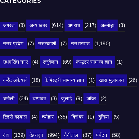
CATEGORIES
अगस्त
(8)
अन्य खबर
(614)
अपराध
(217)
अल्मोड़ा
(3)
उत्तर प्रदेश
(7)
उत्तरकाशी
(7)
उत्तराखण्ड
(1,190)
उधमसिंघ नगर
(4)
एजुकेशन
(69)
कंप्यूटर सामान्य ज्ञान
(1)
कर्रेंट अफेयर्स
(18)
केमिस्ट्री सामान्य ज्ञान
(1)
खास मुलाकात
(26)
चमोली
(34)
चम्पावत
(3)
जुलाई
(9)
जॉब्स
(2)
टिहरी गढ़वाल
(4)
त्योहार
(35)
दिसंबर
(1)
दुनिया
(5)
देश
(139)
देहरादून
(994)
नैनीताल
(87)
पर्यटन
(58)