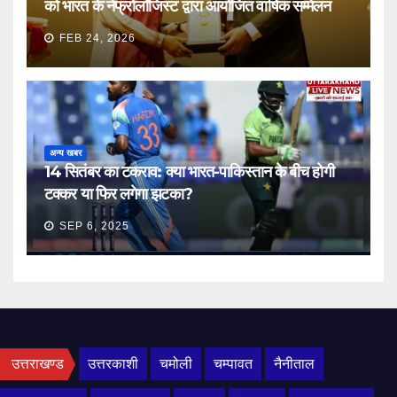
को भारत के नेफ्रोलॉजिस्ट द्वारा आयोजित वार्षिक सम्मेलन
FEB 24, 2026
अन्य खबर
14 सितंबर का टकराव: क्या भारत-पाकिस्तान के बीच होगी
टक्कर या फिर लगेगा झटका?
SEP 6, 2025
उत्तराखण्ड
उत्तरकाशी
चमोली
चम्पावत
नैनीताल