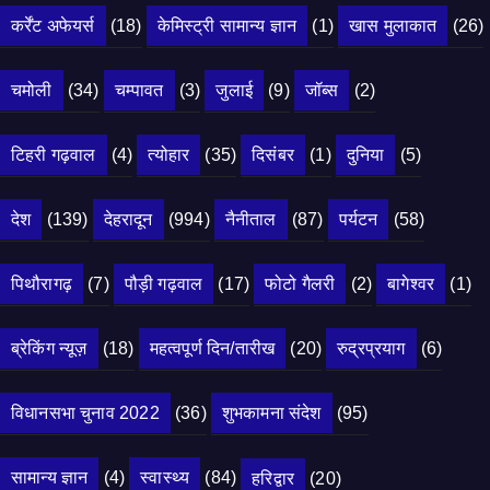
कर्रेंट अफेयर्स
(18)
केमिस्ट्री सामान्य ज्ञान
(1)
खास मुलाकात
(26)
चमोली
(34)
चम्पावत
(3)
जुलाई
(9)
जॉब्स
(2)
टिहरी गढ़वाल
(4)
त्योहार
(35)
दिसंबर
(1)
दुनिया
(5)
देश
(139)
देहरादून
(994)
नैनीताल
(87)
पर्यटन
(58)
पिथौरागढ़
(7)
पौड़ी गढ़वाल
(17)
फोटो गैलरी
(2)
बागेश्वर
(1)
ब्रेकिंग न्यूज़
(18)
महत्वपूर्ण दिन/तारीख
(20)
रुद्रप्रयाग
(6)
विधानसभा चुनाव 2022
(36)
शुभकामना संदेश
(95)
सामान्य ज्ञान
(4)
स्वास्थ्य
(84)
हरिद्वार
(20)