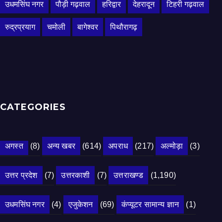
उधमसिंघ नगर
पौड़ी गढ़वाल
हरिद्वार
देहरादून
टिहरी गढ़वाल
रुद्रप्रयाग
चमोली
बागेश्वर
पिथौरागढ़
CATEGORIES
अगस्त
(8)
अन्य खबर
(614)
अपराध
(217)
अल्मोड़ा
(3)
उत्तर प्रदेश
(7)
उत्तरकाशी
(7)
उत्तराखण्ड
(1,190)
उधमसिंघ नगर
(4)
एजुकेशन
(69)
कंप्यूटर सामान्य ज्ञान
(1)