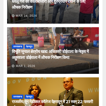
घरेलू गैस की कालाबाजारी और दुरुप्रयोग रोकने के लिए
औचक निरीक्षण
MAR 16, 2026
उत्तराखण्ड
देहरादून
विभूति जुयाल क्षेत्रीय खाद्य अधिकारी डोईवाला के नेतृत्व में
अठ्ठुरवाला डोईवाला में औचक निरीक्षण किया
MAR 1, 2026
उत्तराखण्ड
देहरादून
राजकीय दून मेडीकल कॉलेज देहरादून में 21 स्वम् 22 फरवरी