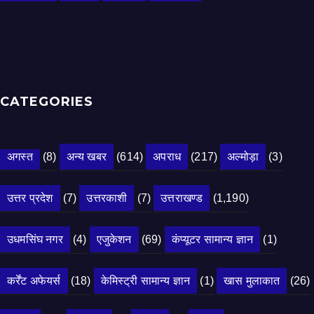
CATEGORIES
अगस्त
(8)
अन्य खबर
(614)
अपराध
(217)
अल्मोड़ा
(3)
उत्तर प्रदेश
(7)
उत्तरकाशी
(7)
उत्तराखण्ड
(1,190)
उधमसिंघ नगर
(4)
एजुकेशन
(69)
कंप्यूटर सामान्य ज्ञान
(1)
कर्रेंट अफेयर्स
(18)
केमिस्ट्री सामान्य ज्ञान
(1)
खास मुलाकात
(26)