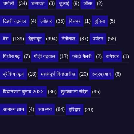
चमोली
(34)
चम्पावत
(3)
जुलाई
(9)
जॉब्स
(2)
टिहरी गढ़वाल
(4)
त्योहार
(35)
दिसंबर
(1)
दुनिया
(5)
देश
(139)
देहरादून
(994)
नैनीताल
(87)
पर्यटन
(58)
पिथौरागढ़
(7)
पौड़ी गढ़वाल
(17)
फोटो गैलरी
(2)
बागेश्वर
(1)
ब्रेकिंग न्यूज़
(18)
महत्वपूर्ण दिन/तारीख
(20)
रुद्रप्रयाग
(6)
विधानसभा चुनाव 2022
(36)
शुभकामना संदेश
(95)
सामान्य ज्ञान
(4)
स्वास्थ्य
(84)
हरिद्वार
(20)