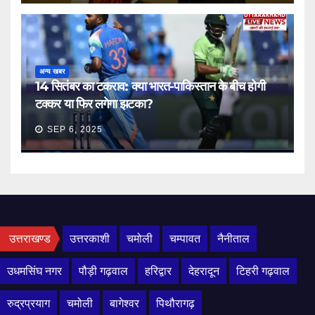
अन्य खबर
14 सितंबर का टकराव: क्या भारत-पाकिस्तान के बीच होगी
टक्कर या फिर लगेगा झटका?
SEP 6, 2025
उत्तराखण्ड
उत्तरकाशी
चमोली
चम्पावत
नैनीताल
उधमसिंघ नगर
पौड़ी गढ़वाल
हरिद्वार
देहरादून
टिहरी गढ़वाल
रुद्रप्रयाग
चमोली
बागेश्वर
पिथौरागढ़