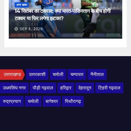
अन्य खबर
14 सितंबर का टकराव: क्या भारत-पाकिस्तान के बीच होगी
टक्कर या फिर लगेगा झटका?
SEP 6, 2025
उत्तराखण्ड
उत्तरकाशी
चमोली
चम्पावत
नैनीताल
उधमसिंघ नगर
पौड़ी गढ़वाल
हरिद्वार
देहरादून
टिहरी गढ़वाल
रुद्रप्रयाग
चमोली
बागेश्वर
पिथौरागढ़