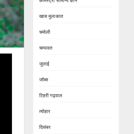
केमिस्ट्री सामान्य ज्ञान
खास मुलाकात
चमोली
चम्पावत
जुलाई
जॉब्स
टिहरी गढ़वाल
त्योहार
दिसंबर